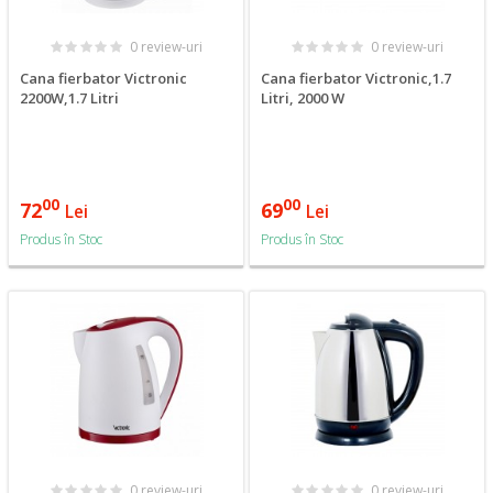
0 review-uri
0 review-uri
Cana fierbator Victronic
Cana fierbator Victronic,1.7
2200W,1.7 Litri
Litri, 2000 W
00
00
72
69
Lei
Lei
Produs în Stoc
Produs în Stoc
0 review-uri
0 review-uri