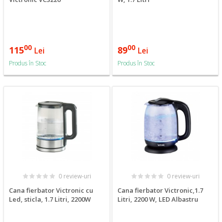
00
00
115
89
Lei
Lei
Produs în Stoc
Produs în Stoc
0 review-uri
0 review-uri
Cana fierbator Victronic cu
Cana fierbator Victronic,1.7
Led, sticla, 1.7 Litri, 2200W
Litri, 2200 W, LED Albastru