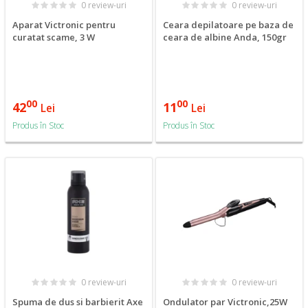
0 review-uri
0 review-uri
Aparat Victronic pentru
Ceara depilatoare pe baza de
curatat scame, 3 W
ceara de albine Anda, 150gr
00
00
42
11
Lei
Lei
Produs în Stoc
Produs în Stoc
0 review-uri
0 review-uri
Spuma de dus si barbierit Axe
Ondulator par Victronic,25W