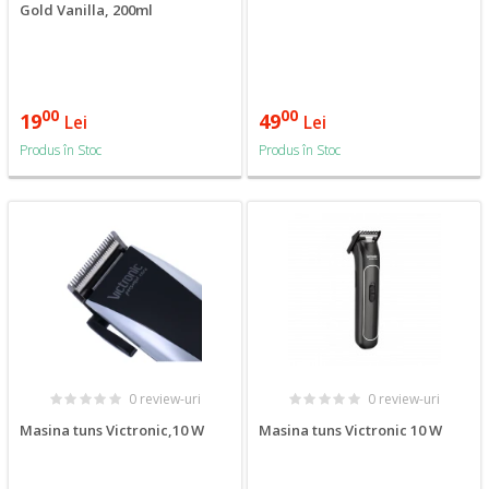
Gold Vanilla, 200ml
00
00
19
49
Lei
Lei
Produs în Stoc
Produs în Stoc
0 review-uri
0 review-uri
Masina tuns Victronic,10 W
Masina tuns Victronic 10 W