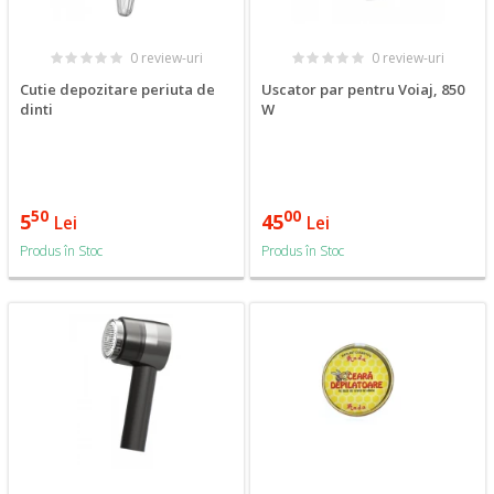
0 review-uri
0 review-uri
Cutie depozitare periuta de
Uscator par pentru Voiaj, 850
dinti
W
50
00
5
45
Lei
Lei
Produs în Stoc
Produs în Stoc