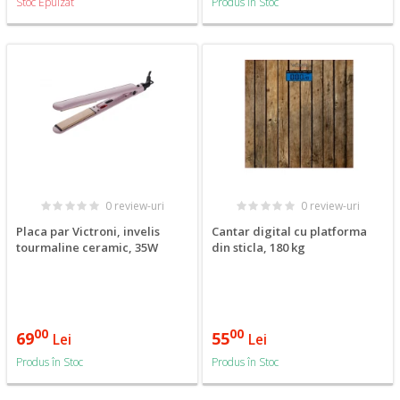
Stoc Epuizat
Produs în Stoc
0 review-uri
0 review-uri
Placa par Victroni, invelis
Cantar digital cu platforma
tourmaline ceramic, 35W
din sticla, 180 kg
00
00
69
55
Lei
Lei
Produs în Stoc
Produs în Stoc