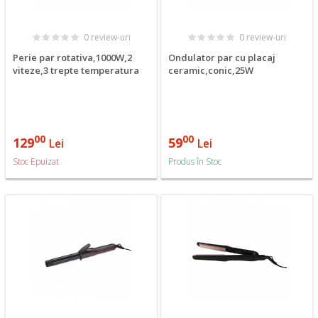
0 review-uri
0 review-uri
Perie par rotativa,1000W,2
Ondulator par cu placaj
viteze,3 trepte temperatura
ceramic,conic,25W
00
00
129
59
Lei
Lei
Stoc Epuizat
Produs în Stoc