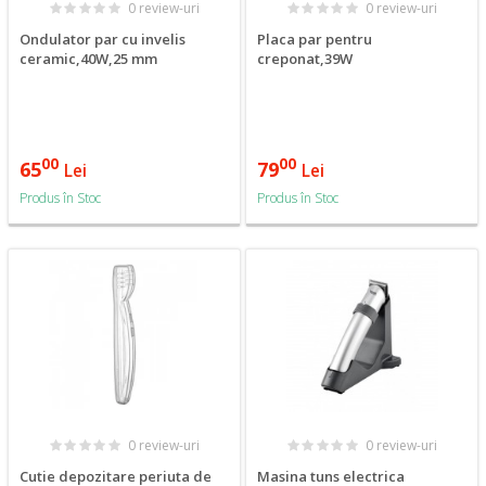
0 review-uri
0 review-uri
Ondulator par cu invelis
Placa par pentru
ceramic,40W,25 mm
creponat,39W
00
00
65
79
Lei
Lei
Produs în Stoc
Produs în Stoc
0 review-uri
0 review-uri
Cutie depozitare periuta de
Masina tuns electrica