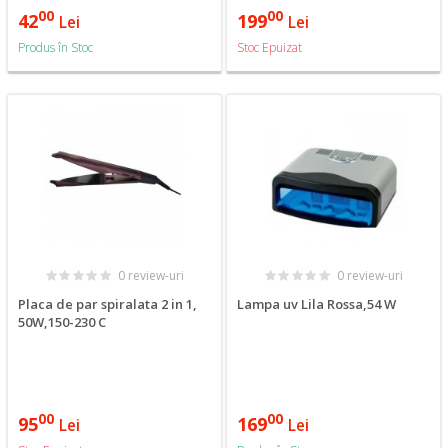
00
00
42
199
Lei
Lei
Produs în Stoc
Stoc Epuizat
0 review-uri
0 review-uri
Placa de par spiralata 2 in 1,
Lampa uv Lila Rossa,54 W
50W,150-230 C
00
00
95
169
Lei
Lei