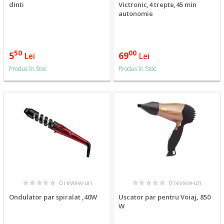
dinti
Victronic,4 trepte,45 min
autonomie
50
00
5
69
Lei
Lei
Produs în Stoc
Produs în Stoc
0 review-uri
0 review-uri
Ondulator par spiralat ,40W
Uscator par pentru Voiaj, 850
W