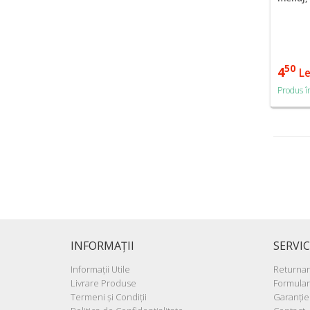
50
4
Le
Produs î
INFORMAŢII
SERVIC
Informaţii Utile
Returna
Livrare Produse
Formular
Termeni şi Condiţii
Garanţie