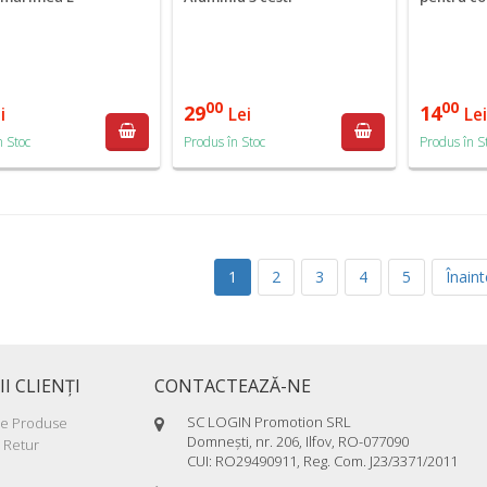
00
00
29
14
i
Lei
Le
n Stoc
Produs în Stoc
Produs în S
1
2
3
4
5
Înaint
II CLIENŢI
CONTACTEAZĂ-NE
SC LOGIN Promotion SRL
re Produse
Domneşti, nr. 206, Ilfov, RO-077090
 Retur
CUI: RO29490911, Reg. Com. J23/3371/2011