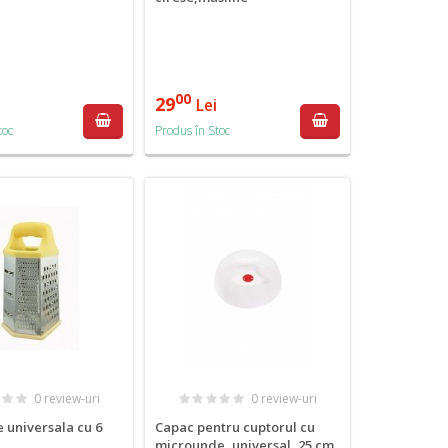
00
29
i
Lei
toc
Produs în Stoc
0 review-uri
0 review-uri
 universala cu 6
Capac pentru cuptorul cu
microunde, universal, 25 cm