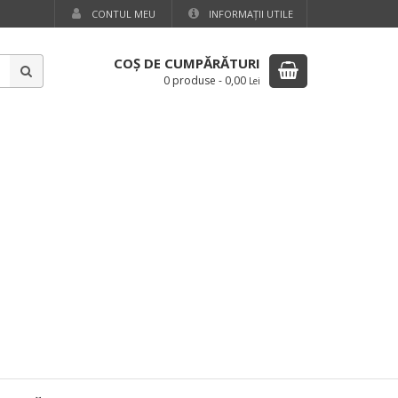
CONTUL MEU
INFORMAŢII UTILE
COŞ DE CUMPĂRĂTURI
0 produse
-
0,00
Lei