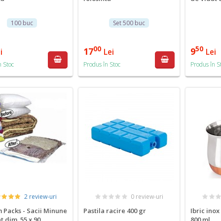
100 buc
Set 500 buc
00
50
17
9
i
Lei
Lei
n Stoc
Produs în Stoc
Produs în S
2 review-uri
0 review-uri
Packs - Sacii Minune
Pastila racire 400 gr
Ibric ino
t dim. 55 x 90
800 ml