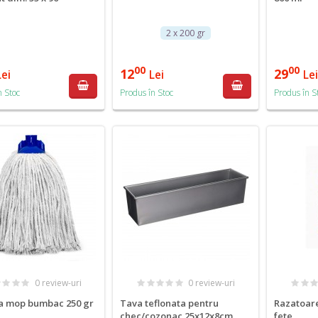
2 x 200 gr
00
00
12
29
Lei
Lei
Le
n Stoc
Produs în Stoc
Produs în S
0 review-uri
0 review-uri
a mop bumbac 250 gr
Tava teflonata pentru
Razatoare
chec/cozonac 25x12x8cm
fete