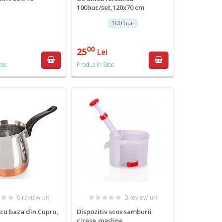
100buc/set,120x70 cm
100 buc
00
25
Lei
toc
Produs în Stoc
0 review-uri
0 review-uri
x cu baza din Cupru,
Dispozitiv scos samburii
cirese,masline