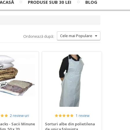
ACASĂ
PRODUSE SUB 30 LEI
BLOG
Cele mai Populare
Ordonează după:
2 review-uri
1 review
cks - Sacii Minune
Sorturi albe din polietilena
im. 50 x 70
de unica folosinta