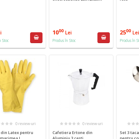
00
00
10
25
i
Lei
Le
n Stoc
Produs în Stoc
Produs în S
0 review-uri
0 review-uri
din Latex pentru
Cafetiera Ertone din
Set 3 tac
 marimea L
Aluminiu 3 cesti
pentru co