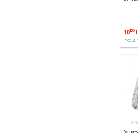
00
10
Produs î
Rezerv