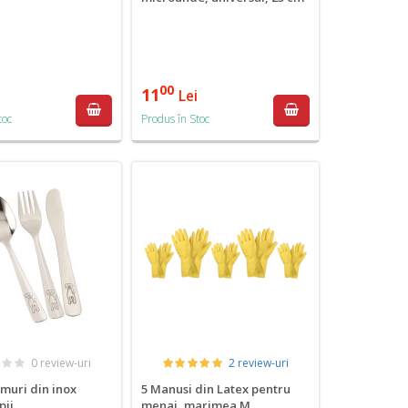
00
11
i
Lei
toc
Produs în Stoc
0 review-uri
2 review-uri
amuri din inox
5 Manusi din Latex pentru
pii
menaj, marimea M