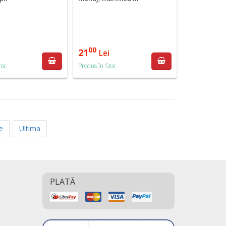
00
21
i
Lei
toc
Produs în Stoc
e
Ultima
PLATĂ