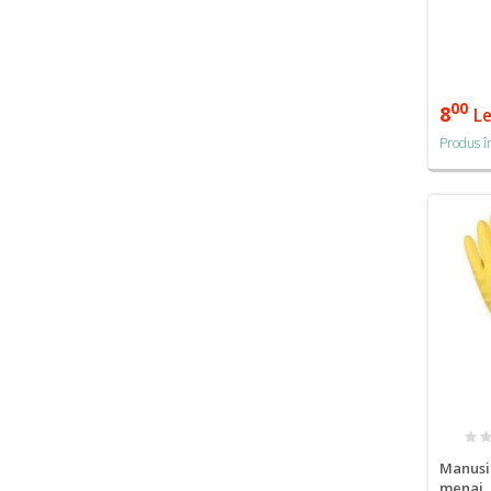
00
8
Le
Produs î
Manusi 
menaj,