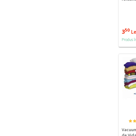
50
3
Le
Produs î
Vacuum 
de Vida