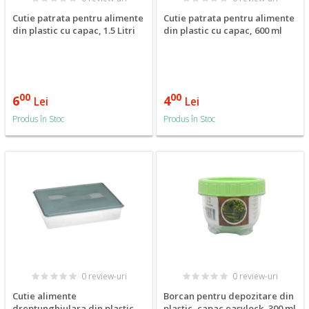
Cutie patrata pentru alimente
Cutie patrata pentru alimente
din plastic cu capac, 1.5 Litri
din plastic cu capac, 600 ml
00
00
6
4
Lei
Lei
Produs în Stoc
Produs în Stoc
0 review-uri
0 review-uri
Cutie alimente
Borcan pentru depozitare din
dreptunghiulara din plastic
plastic, capac easylock, 300 ml