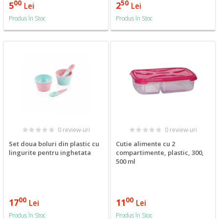
00
50
5
2
Lei
Lei
Produs în Stoc
Produs în Stoc
0 review-uri
0 review-uri
Set doua boluri din plastic cu
Cutie alimente cu 2
lingurite pentru inghetata
compartimente, plastic, 300,
500 ml
00
00
17
11
Lei
Lei
Produs în Stoc
Produs în Stoc