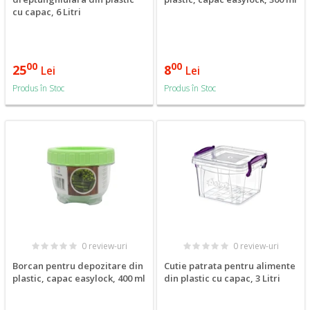
cu capac, 6 Litri
00
00
25
8
Lei
Lei
Produs în Stoc
Produs în Stoc
0 review-uri
0 review-uri
Borcan pentru depozitare din
Cutie patrata pentru alimente
plastic, capac easylock, 400 ml
din plastic cu capac, 3 Litri