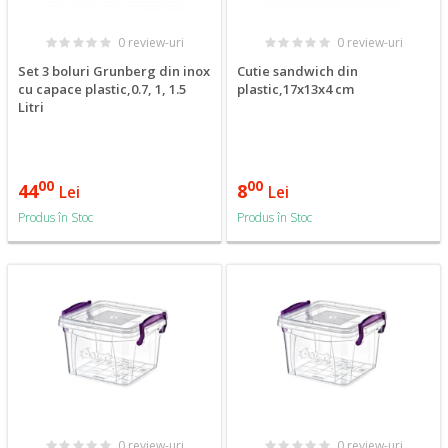
0 review-uri
0 review-uri
Set 3 boluri Grunberg din inox
Cutie sandwich din
cu capace plastic,0.7, 1, 1.5
plastic,17x13x4 cm
Litri
00
00
44
8
Lei
Lei
Produs în Stoc
Produs în Stoc
0 review-uri
0 review-uri