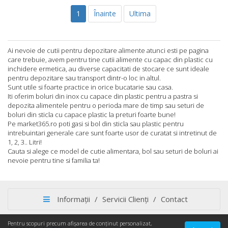
1
Înainte
Ultima
Ai nevoie de cutii pentru depozitare alimente atunci esti pe pagina
care trebuie, avem pentru tine cutii alimente cu capac din plastic cu
inchidere ermetica, au diverse capacitati de stocare ce sunt ideale
pentru depozitare sau transport dintr-o loc in altul.
Sunt utile si foarte practice in orice bucatarie sau casa.
Iti oferim boluri din inox cu capace din plastic pentru a pastra si
depozita alimentele pentru o perioda mare de timp sau seturi de
boluri din sticla cu capace plastic la preturi foarte bune!
Pe market365.ro poti gasi si bol din sticla sau plastic pentru
intrebuintari generale care sunt foarte usor de curatat si intretinut de
1, 2, 3.. Litri!
Cauta si alege ce model de cutie alimentara, bol sau seturi de boluri ai
nevoie pentru tine si familia ta!
Informații
/
Servicii Clienți
/
Contact
Pentru scopuri precum afișarea de conținut personalizat,