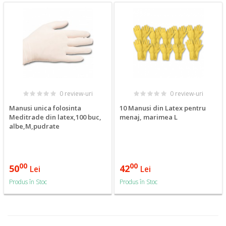
0 review-uri
0 review-uri
Manusi unica folosinta
10 Manusi din Latex pentru
Meditrade din latex,100 buc,
menaj, marimea L
albe,M,pudrate
00
00
50
42
Lei
Lei
Produs în Stoc
Produs în Stoc