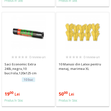
Produs în Stoc
Produs în Stoc
0 review-uri
0 review-uri
Saci Economic Extra
10 Manusi din Latex pentru
240L,negru,10
menaj, marimea XL
buc/rola,120x125 cm
10 buc
00
00
19
50
Lei
Lei
Produs în Stoc
Produs în Stoc