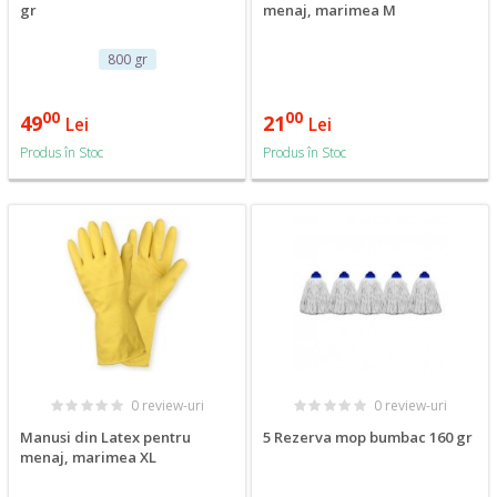
gr
menaj, marimea M
800 gr
00
00
49
21
Lei
Lei
Produs în Stoc
Produs în Stoc
0 review-uri
0 review-uri
Manusi din Latex pentru
5 Rezerva mop bumbac 160 gr
menaj, marimea XL