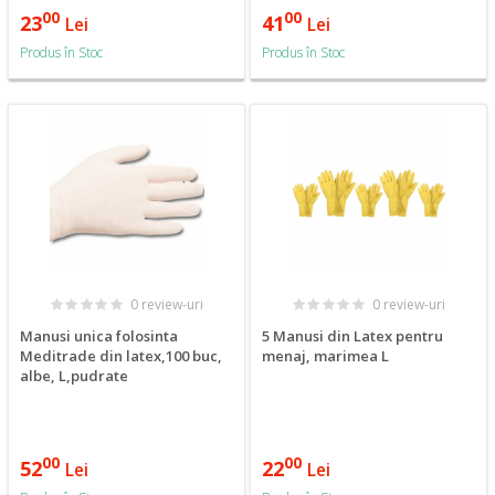
00
00
23
41
Lei
Lei
Produs în Stoc
Produs în Stoc
0 review-uri
0 review-uri
Manusi unica folosinta
5 Manusi din Latex pentru
Meditrade din latex,100 buc,
menaj, marimea L
albe, L,pudrate
00
00
52
22
Lei
Lei