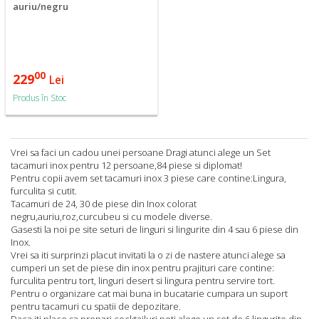
auriu/negru
00
229
Lei
Produs în Stoc
Vrei sa faci un cadou unei persoane Dragi atunci alege un Set
tacamuri inox pentru 12 persoane,84 piese si diplomat!
Pentru copii avem set tacamuri inox 3 piese care contine:Lingura,
furculita si cutit.
Tacamuri de 24, 30 de piese din Inox colorat
negru,auriu,roz,curcubeu si cu modele diverse.
Gasesti la noi pe site seturi de linguri si lingurite din 4 sau 6 piese din
Inox.
Vrei sa iti surprinzi placut invitati la o zi de nastere atunci alege sa
cumperi un set de piese din inox pentru prajituri care contine:
furculita pentru tort, linguri desert si lingura pentru servire tort.
Pentru o organizare cat mai buna in bucatarie cumpara un suport
pentru tacamuri cu spatii de depozitare.