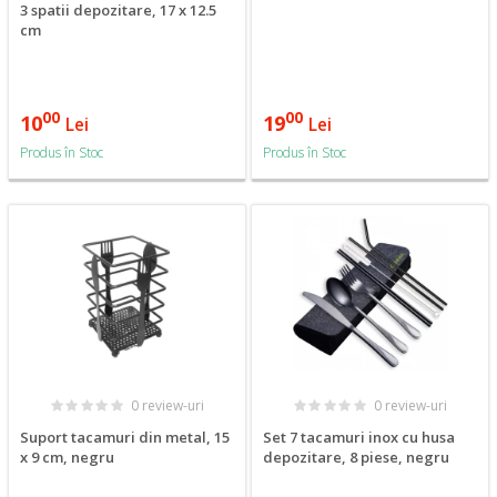
3 spatii depozitare, 17 x 12.5
cm
00
00
10
19
Lei
Lei
Produs în Stoc
Produs în Stoc
0 review-uri
0 review-uri
Suport tacamuri din metal, 15
Set 7 tacamuri inox cu husa
x 9 cm, negru
depozitare, 8 piese, negru