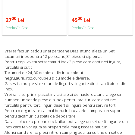
00
00
27
45
Lei
Lei
Produs în Stoc
Produs în Stoc
Vrei sa faci un cadou unei persoane Dragi atunci alege un Set
tacamuri inox pentru 12 persoane,84 piese si diplomat!
Pentru copii avem set tacamuri inox 3 piese care contine:Lingura,
furculita si cutit.
Tacamuri de 24, 30 de piese din Inox colorat
negru,auriu,roz,curcubeu si cu modele diverse.
Gasesti la noi pe site seturi de linguri si lingurite din 4 sau 6 piese din
Inox.
Vrei sa iti surprinzi placut invitati la o zi de nastere atunci alege sa
cumperi un set de piese din inox pentru prajituri care contine:
furculita pentru tort, linguri desert si lingura pentru servire tort.
Pentru o organizare cat mai buna in bucatarie cumpara un suport
pentru tacamuri cu spatii de depozitare.
Daca iti place sa prepari cocktailuri poti alege un set de 6 lingurite din
inox care te vor ajuta sa prepari cele mai gustoase bauturi.
Atunci cand vrei sa pleci intr-un camping poti lua cu tine un set de