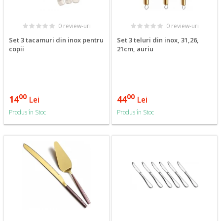
0 review-uri
0 review-uri
Set 3 tacamuri din inox pentru
Set 3 teluri din inox, 31,26,
copii
21cm, auriu
00
00
14
44
Lei
Lei
Produs în Stoc
Produs în Stoc