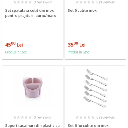
0 review-uri
0 review-uri
Set spatula si cutit din inox
Set 6 cutite inox
pentru prajituri, auriu/maro
00
00
45
35
Lei
Lei
Produs în Stoc
Produs în Stoc
0 review-uri
0 review-uri
Suport tacamuri din plastic cu
Set 6 furculite din inox