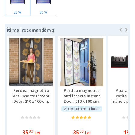
20 W
30 W
Îți mai recomandăm și
Perdea magnetica
Perdea magnetica
Aparat de
anti insecte Instant
anti insecte Instant
cutite cu 3
Door, 210 x 100 cm,
Door, 210 x 100 cm,
maner, supr
model floarea
model Colorat, Fluturi
alune
210 x 100 cm - Fluturi
soarelui
35
00
35
00
19
00
Lei
Lei