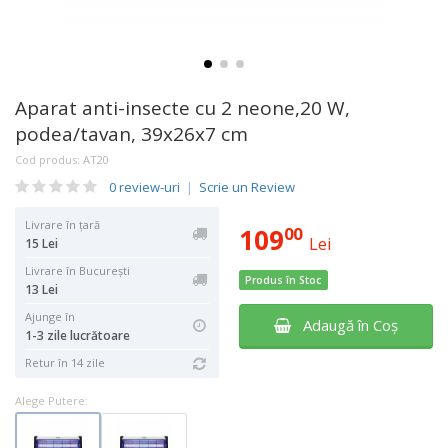
Aparat anti-insecte cu 2 neone,20 W,
podea/tavan, 39x26x7 cm
Cod produs:
AT20
0 review-uri
|
Scrie un Review
Livrare în țară
109
00
Lei
15 Lei
Livrare în București
Produs în Stoc
13 Lei
Ajunge în
Adaugă în Coş
1-3 zile lucrătoare
Retur în 14 zile
Alege Putere: