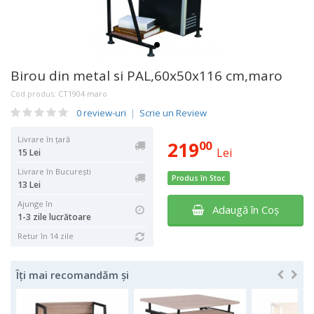
Birou din metal si PAL,60x50x116 cm,maro
Cod produs:
CT1904 maro
0 review-uri
|
Scrie un Review
Livrare în țară
219
00
Lei
15 Lei
Livrare în București
Produs în Stoc
13 Lei
Ajunge în
Adaugă în Coş
1-3 zile lucrătoare
Retur în 14 zile
Îți mai recomandăm și