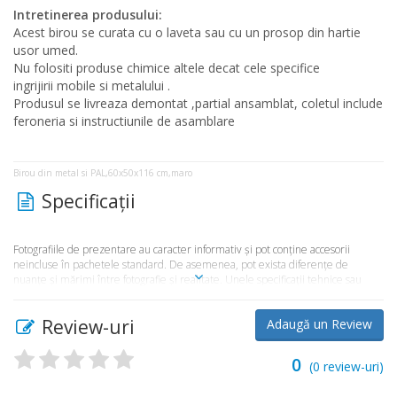
Intretinerea produsului:
Acest birou se curata cu o laveta sau cu un prosop din hartie
usor umed.
Nu folositi produse chimice altele decat cele specifice
ingrijirii mobile si metalului .
Produsul se livreaza demontat ,partial ansamblat, coletul include
feroneria si instructiunile de asamblare
Birou din metal si PAL,60x50x116 cm,maro
Specificaţii
Fotografiile de prezentare au caracter informativ şi pot conţine accesorii
neincluse în pachetele standard. De asemenea, pot exista diferenţe de
nuanţe şi mărimi între fotografie şi realitate. Unele specificaţii tehnice sau
preţul, pot fi modificate de către producător fără preaviz sau pot conţine erori
de operare. Toate produsele şi promoţiile prezente în magazinul
Review-uri
Adaugă un Review
Market365.ro sunt valabile în limita stocului disponibil.
0
(
0
review-uri)