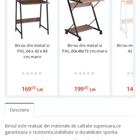
Birou din metal si
Birou din metal si
Birou metal
PAL,64 x 42 x 84
PAL,60x48x73 cm,maro
42 x 8
cm,maro
169
00
199
00
149
0
Lei
Lei
Descriere
Biroul este realizat din materiale de calitate superioara,ce
garanteaza o rezistenta,stabilitate si durabilitate sporita.