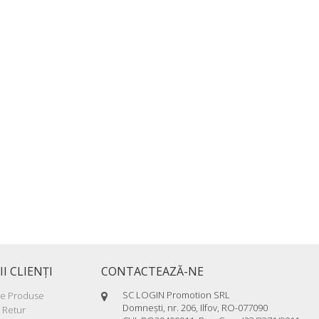
II CLIENŢI
CONTACTEAZĂ-NE
SC LOGIN Promotion SRL
re Produse
Domneşti, nr. 206, Ilfov, RO-077090
 Retur