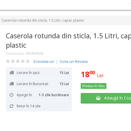
Caserola rotunda din sticla, 1.5 Litri, capac plastic
Caserola rotunda din sticla, 1.5 Litri, ca
plastic
Cod produs:
3967039670
0 review-uri
|
Scrie un Review
18
00
Livrare în țară
15 Lei
Lei
Livrare în București
13 Lei
Produs în Stoc
Ajunge în
1-3 zile lucrătoare
Adaugă în Co
Retur în 14 zile