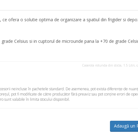
, ce ofera o solutie optima de organizare a spatiul din frigider si depo
e grade Celsius si in cuptorul de microunde pana la +70 de grade Celsi
Caserola rotunda din sticla, 1.5 Litri, 
accesorii neincluse în pachetele standard. De asemenea, pot exista diferenţe de nuanţ
 preţul, pot fi modificate de către producător fără preaviz sau pot conţine erori de ope
sunt valabile în limita stocului disponibil.
Adaugă un 