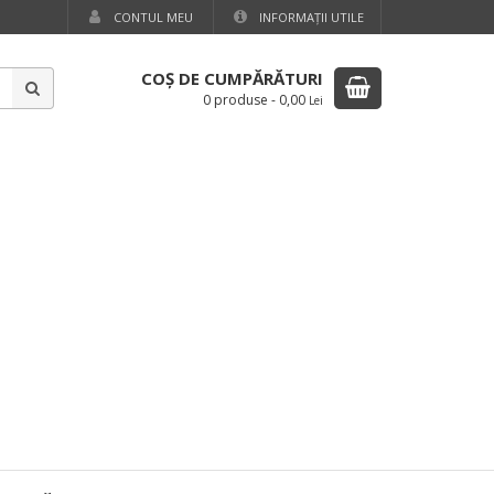
CONTUL MEU
INFORMAŢII UTILE
COŞ DE CUMPĂRĂTURI
0 produse
-
0,00
Lei