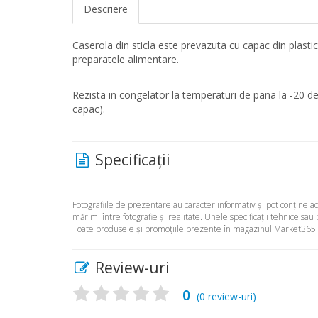
Descriere
Caserola din sticla este prevazuta cu capac din plastic
preparatele alimentare.
Rezista in congelator la temperaturi de pana la -20 d
capac).
Specificaţii
Fotografiile de prezentare au caracter informativ şi pot conţine 
mărimi între fotografie şi realitate. Unele specificaţii tehnice sau
Toate produsele şi promoţiile prezente în magazinul Market365.ro 
Review-uri
0
(
0
review-uri)