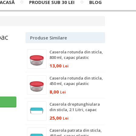
ACASĂ
PRODUSE SUB 30 LEI
BLOG
pac
Produse Similare
Caserola rotunda din sticla,
800 ml, capac plastic
13,00
Lei
Caserola rotunda din sticla,
450 ml, capac plastic
8,00
Lei
ş
Caserola dreptunghiulara
din sticla, 2.1 Litri, capac
plastic
25,00
Lei
Caserola patrata din sticla,
450 ml, capac plastic