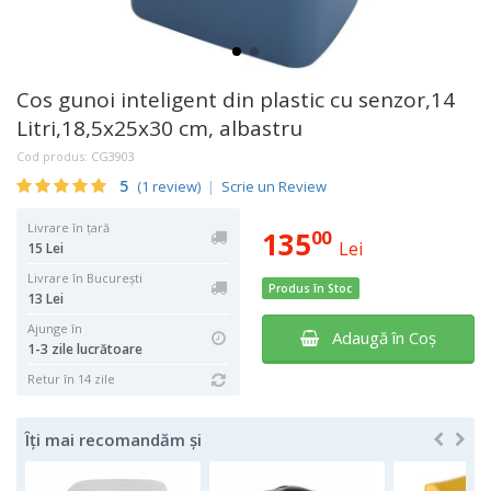
Cos gunoi inteligent din plastic cu senzor,14
Litri,18,5x25x30 cm, albastru
Cod produs:
CG3903
5
(
1
review)
|
Scrie un Review
Livrare în țară
135
00
Lei
15 Lei
Livrare în București
Produs în Stoc
13 Lei
Ajunge în
Adaugă în Coş
1-3 zile lucrătoare
Retur în 14 zile
Îți mai recomandăm și