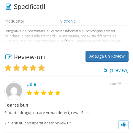
Specificaţii
Producător:
Victronic
Fotografiile de prezentare au caracter informativ şi pot conţine accesorii
neincluse în pachetele standard. De asemenea, pot exista diferenţe de
nuanţe şi mărimi între fotografie şi realitate. Unele specificaţii tehnice sau
preţul, pot fi modificate de către producător fără preaviz sau pot conţine erori
de operare. Toate produsele şi promoţiile prezente în magazinul
Review-uri
Adaugă un Review
Market365.ro sunt valabile în limita stocului disponibil.
5
(
1
review)
Lidia
acum 58 luni
Foarte bun
E foarte dragut, nu are vreun defect, ceva. E ok!
2 clienţi au considerat acest review util