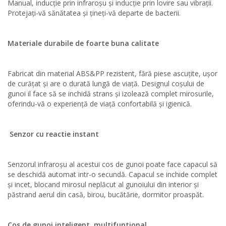
Manual, inducție prin infraroșu și inducție prin lovire sau vibrații.
Protejați-vă sănătatea și țineți-vă departe de bacterii.
Materiale durabile de foarte buna calitate
Fabricat din material ABS&PP rezistent, fără piese ascuțite, ușor
de curățat și are o durată lungă de viață. Designul coșului de
gunoi il face să se inchidă strans și izolează complet mirosurile,
oferindu-vă o experiență de viață confortabilă și igienică.
Senzor cu reactie instant
Senzorul infraroșu al acestui cos de gunoi poate face capacul să
se deschidă automat intr-o secundă. Capacul se inchide complet
și incet, blocand mirosul neplăcut al gunoiului din interior și
păstrand aerul din casă, birou, bucătărie, dormitor proaspăt.
Cos de gunoi inteligent, multifuntional