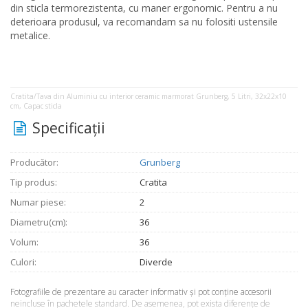
din sticla termorezistenta, cu maner ergonomic. Pentru a nu
deterioara produsul, va recomandam sa nu folositi ustensile
metalice.
Cratita/Tava din Aluminiu cu interior ceramic marmorat Grunberg, 5 Litri, 32x22x10
cm, Capac sticla
Specificaţii
Producător:
Grunberg
Tip produs:
Cratita
Numar piese:
2
Diametru(cm):
36
Volum:
36
Culori:
Diverde
Fotografiile de prezentare au caracter informativ şi pot conţine accesorii
neincluse în pachetele standard. De asemenea, pot exista diferenţe de