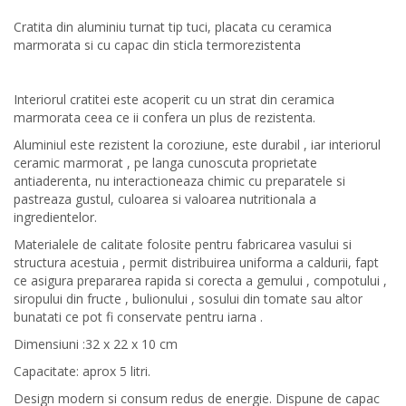
Cratita din aluminiu turnat tip tuci, placata cu ceramica
marmorata si cu capac din sticla termorezistenta
Interiorul cratitei este acoperit cu un strat din ceramica
marmorata ceea ce ii confera un plus de rezistenta.
Aluminiul este rezistent la coroziune, este durabil , iar interiorul
ceramic marmorat , pe langa cunoscuta proprietate
antiaderenta, nu interactioneaza chimic cu preparatele si
pastreaza gustul, culoarea si valoarea nutritionala a
ingredientelor.
Materialele de calitate folosite pentru fabricarea vasului si
structura acestuia , permit distribuirea uniforma a caldurii, fapt
ce asigura prepararea rapida si corecta a gemului , compotului ,
siropului din fructe , bulionului , sosului din tomate sau altor
bunatati ce pot fi conservate pentru iarna .
Dimensiuni :32 x 22 x 10 cm
Capacitate: aprox 5 litri.
Design modern si consum redus de energie. Dispune de capac