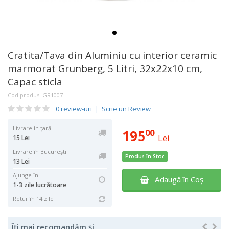
Cratita/Tava din Aluminiu cu interior ceramic
marmorat Grunberg, 5 Litri, 32x22x10 cm,
Capac sticla
Cod produs:
GR1007
0 review-uri
|
Scrie un Review
Livrare în țară
195
00
Lei
15 Lei
Livrare în București
Produs în Stoc
13 Lei
Ajunge în
Adaugă în Coş
1-3 zile lucrătoare
Retur în 14 zile
Îți mai recomandăm și