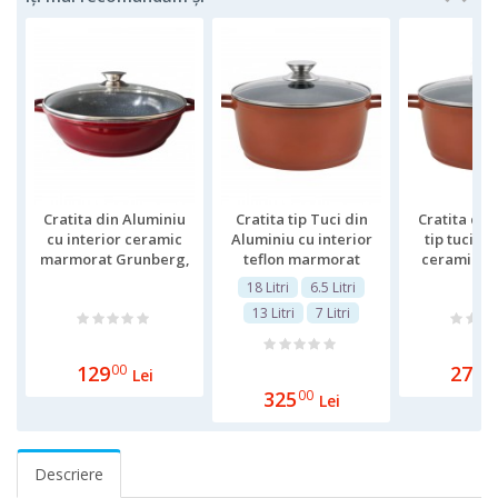
Cratita din Aluminiu
Cratita tip Tuci din
Cratita din
cu interior ceramic
Aluminiu cu interior
tip tuci cu
marmorat Grunberg,
teflon marmorat
ceramic, c
3 Litri, 28 cm, Capac
Grunberg, 18 Litri, 40
sticla, 40 cm
18 Litri
6.5 Litri
sticla
cm, Capac sticla
13 Litri
7 Litri
129
00
279
0
Lei
325
00
Lei
Descriere