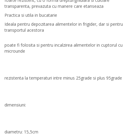
foarte rezistent, cu o forma dreptunghiulara si culoare
transparenta, prevazuta cu manere care etanseaza
Practica si utila in bucatarie
Ideala pentru depozitarea alimentelor in frigider, dar si pentru
transportul acestora
poate fi folosita si pentru incalzirea alimentelor in cuptorul cu
microunde
rezistenta la temperaturi intre minus 25grade si plus 95grade
dimensiuni:
diametru: 15,5cm