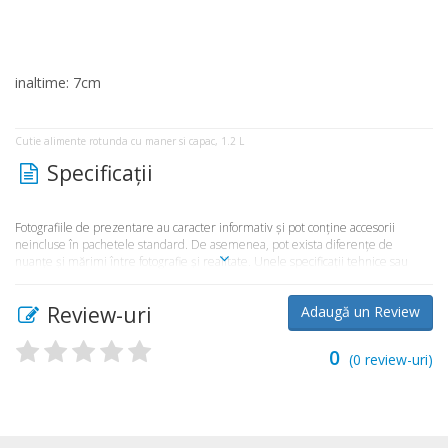
inaltime: 7cm
Cutie alimente rotunda cu maner si capac, 1.2 L
Specificaţii
Fotografiile de prezentare au caracter informativ şi pot conţine accesorii
neincluse în pachetele standard. De asemenea, pot exista diferenţe de
nuanţe şi mărimi între fotografie şi realitate. Unele specificaţii tehnice sau
preţul, pot fi modificate de către producător fără preaviz sau pot conţine erori
de operare. Toate produsele şi promoţiile prezente în magazinul
Review-uri
Adaugă un Review
Market365.ro sunt valabile în limita stocului disponibil.
0
(
0
review-uri)