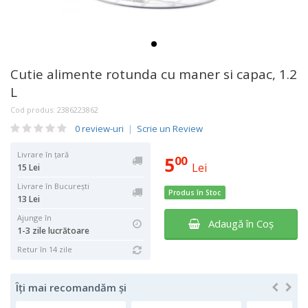
Cutie alimente rotunda cu maner si capac, 1.2
L
Cod produs:
2386223862
0 review-uri
|
Scrie un Review
Livrare în țară
5
00
Lei
15 Lei
Livrare în București
Produs în Stoc
13 Lei
Ajunge în
Adaugă în Coş
1-3 zile lucrătoare
Retur în 14 zile
Îți mai recomandăm și