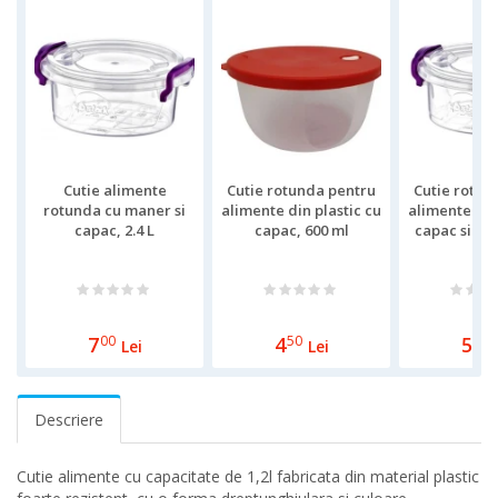
Cutie alimente
Cutie rotunda pentru
Cutie rotun
rotunda cu maner si
alimente din plastic cu
alimente din
capac, 2.4 L
capac, 600 ml
capac si ma
ml
7
00
4
50
5
00
Lei
Lei
Descriere
Cutie alimente cu capacitate de 1,2l fabricata din material plastic