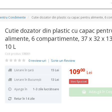
pentru Condimente
Cutie dozator din plastic cu capac pentru alimente, 6 co
Cutie dozator din plastic cu capac pentr
alimente, 6 compartimente, 37 x 32 x 1
10 L
Cod produs:
OB001
0 review-uri
|
Scrie un Review
109
00
Livrare în țară
15 Lei
Lei
Livrare în București
13 Lei
Stoc Epuizat
Ajunge în
1-3 zile lucrătoare
Adaugă în Co
Retur în 14 zile