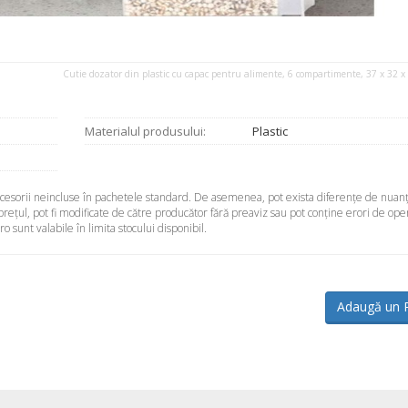
Cutie dozator din plastic cu capac pentru alimente, 6 compartimente, 37 x 32 x
Materialul produsului:
Plastic
accesorii neincluse în pachetele standard. De asemenea, pot exista diferenţe de nuanţ
 preţul, pot fi modificate de către producător fără preaviz sau pot conţine erori de ope
sunt valabile în limita stocului disponibil.
Adaugă un 