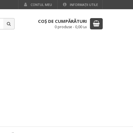
CONTUL MEU
INFORMAŢII UTILE
COŞ DE CUMPĂRĂTURI
0 produse
-
0,00
Lei