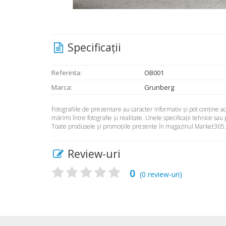
Specificaţii
Referinta:
OB001
Marca:
Grunberg
Fotografiile de prezentare au caracter informativ şi pot conţine 
mărimi între fotografie şi realitate. Unele specificaţii tehnice sau
Toate produsele şi promoţiile prezente în magazinul Market365.ro 
Review-uri
0
(
0
review-uri)