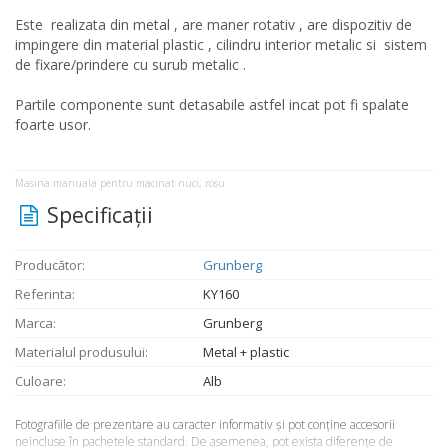
Este realizata din metal , are maner rotativ , are dispozitiv de
impingere din material plastic , cilindru interior metalic si sistem
de fixare/prindere cu surub metalic .
Partile componente sunt detasabile astfel incat pot fi spalate
foarte usor.
Masina manuala pentru macinat nuci, rosu
Specificaţii
Producător:
Grunberg
Referinta:
KY160
Marca:
Grunberg
Materialul produsului:
Metal + plastic
Culoare:
Alb
Fotografiile de prezentare au caracter informativ şi pot conţine accesorii
neincluse în pachetele standard. De asemenea, pot exista diferenţe de