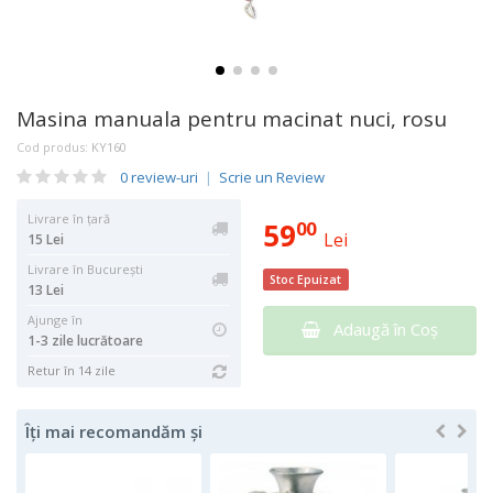
Masina manuala pentru macinat nuci, rosu
Cod produs:
KY160
0 review-uri
|
Scrie un Review
Livrare în țară
59
00
Lei
15 Lei
Livrare în București
Stoc Epuizat
13 Lei
Ajunge în
Adaugă în Coş
1-3 zile lucrătoare
Retur în 14 zile
Îți mai recomandăm și