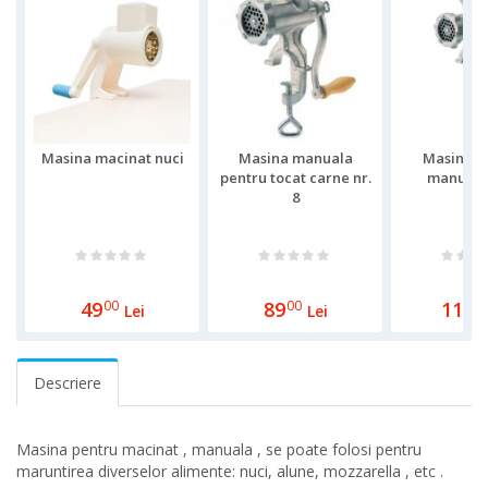
Masina macinat nuci
Masina manuala
Masina d
pentru tocat carne nr.
manuala,
8
49
00
89
00
119
0
Lei
Lei
Descriere
Masina pentru macinat , manuala , se poate folosi pentru
maruntirea diverselor alimente: nuci, alune, mozzarella , etc .