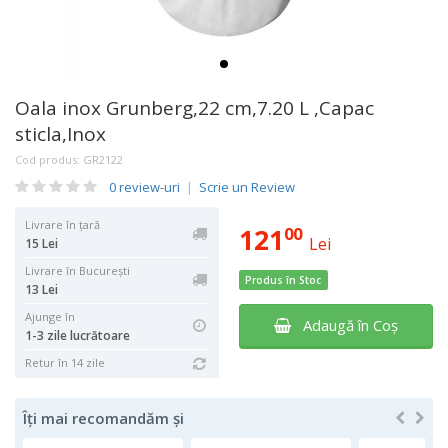
Oala inox Grunberg,22 cm,7.20 L ,Capac
sticla,Inox
Cod produs:
GR2122
0 review-uri
|
Scrie un Review
Livrare în țară
121
00
Lei
15 Lei
Livrare în București
Produs în Stoc
13 Lei
Ajunge în
Adaugă în Coş
1-3 zile lucrătoare
Retur în 14 zile
Îți mai recomandăm și