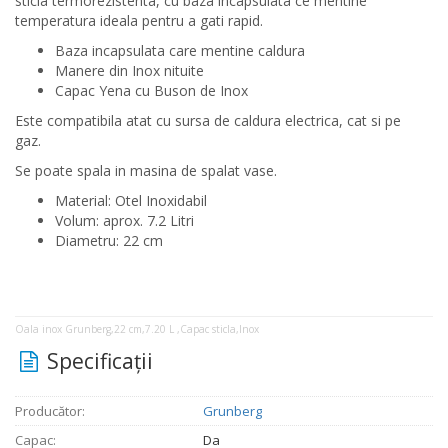
sticla termorezistenta, cu baza incapsulata ce mentine
temperatura ideala pentru a gati rapid.
Baza incapsulata care mentine caldura
Manere din Inox nituite
Capac Yena cu Buson de Inox
Este compatibila atat cu sursa de caldura electrica, cat si pe
gaz.
Se poate spala in masina de spalat vase.
Material: Otel Inoxidabil
Volum: aprox. 7.2 Litri
Diametru: 22 cm
Oala inox Grunberg,22 cm,7.20 L ,Capac sticla,Inox
Specificaţii
Producător:
Grunberg
Capac:
Da