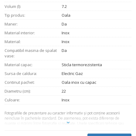
Volum (l):
7.2
Tip produs:
Oala
Maner:
Da
Material interior:
Inox
Material:
Inox
Compatibil masina de spalat
Da
vase:
Material capac:
Sticla termorezistenta
Sursa de caldura:
Electric Gaz
Continut pachet:
Oala inox cu capac
Diametru (cm):
22
Culoare:
Inox
Fotografiile de prezentare au caracter informativ şi pot conţine accesorii
neincluse în pachetele standard. De asemenea, pot exista diferenţe de
nuanţe şi mărimi între fotografie şi realitate. Unele specificaţii tehnice sau
preţul, pot fi modificate de către producător fără preaviz sau pot conţine erori
de operare. Toate produsele şi promoţiile prezente în magazinul