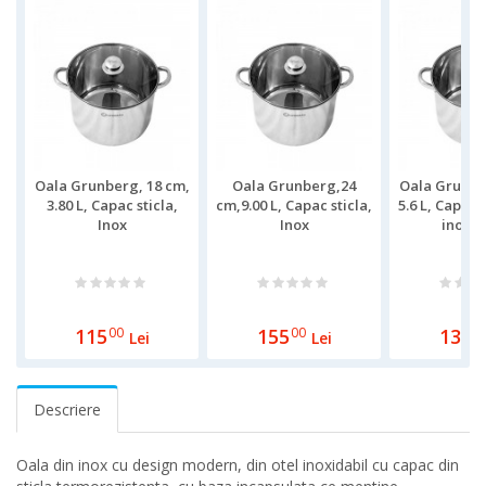
Oala Grunberg, 18 cm,
Oala Grunberg,24
Oala Grunbe
3.80 L, Capac sticla,
cm,9.00 L, Capac sticla,
5.6 L, Capac s
Inox
Inox
inoxid
115
00
155
00
135
0
Lei
Lei
Descriere
Oala din inox cu design modern, din otel inoxidabil cu capac din