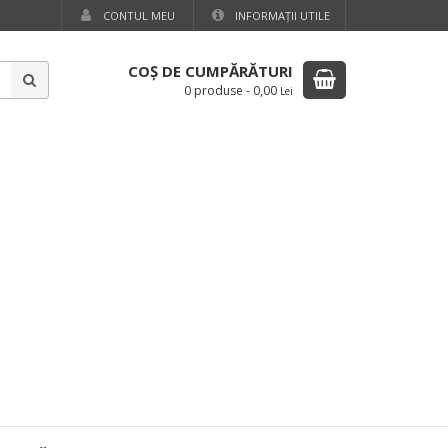
CONTUL MEU
INFORMAŢII UTILE
COŞ DE CUMPĂRĂTURI
0 produse
-
0,00
Lei