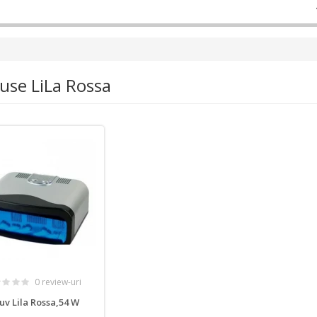
use LiLa Rossa
0 review-uri
v Lila Rossa,54 W