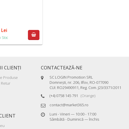
Lei
n Stoc
II CLIENŢI
CONTACTEAZĂ-NE
SC LOGIN Promotion SRL
re Produse
Domneşti, nr. 206, Ilfov, RO-077090
 Retur
CUI: RO29490911, Reg. Com. J23/3371/2011
(+4) 0758 145 791
(Orange)
contact@market365.ro
Luni - Vineri — 10:00 - 17:00
CLIENT
Sâmbătă - Duminică — închis
meu