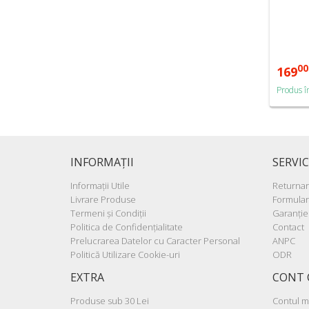
00
169
Produs î
INFORMAŢII
SERVIC
Informaţii Utile
Returna
Livrare Produse
Formular
Termeni şi Condiţii
Garanţie
Politica de Confidenţialitate
Contact
Prelucrarea Datelor cu Caracter Personal
ANPC
Politică Utilizare Cookie-uri
ODR
EXTRA
CONT 
Produse sub 30 Lei
Contul 