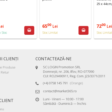
25 x 44cm
00
00
65
72
Lei
Lei
Le
n Stoc
Stoc Limitat
Stoc Limita
II CLIENŢI
CONTACTEAZĂ-NE
SC LOGIN Promotion SRL
re Produse
Domneşti, nr. 206, Ilfov, RO-077090
 Retur
CUI: RO29490911, Reg. Com. J23/3371/2011
(+4) 0758 145 791
(Orange)
contact@market365.ro
Luni - Vineri — 10:00 - 17:00
CLIENT
Sâmbătă - Duminică — închis
meu