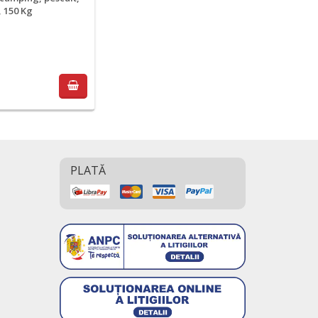
, 150 Kg
i
t
PLATĂ