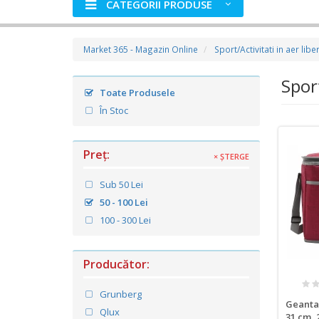
CATEGORII PRODUSE
Market 365 - Magazin Online
Sport/Activitati in aer libe
Sport
Toate Produsele
În Stoc
Preţ:
× ŞTERGE
Sub 50 Lei
50 - 100 Lei
100 - 300 Lei
Producător:
Grunberg
Geanta 
Qlux
31 cm, 2