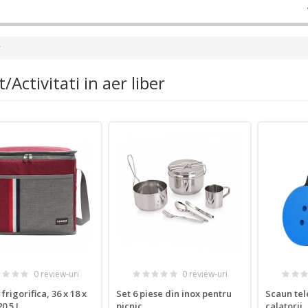
r
/Activitati in aer liber
0 review-uri
0 review-uri
frigorifica, 36 x 18 x
Set 6 piese din inox pentru
Scaun tele
0.5 L
picnic
calatorii