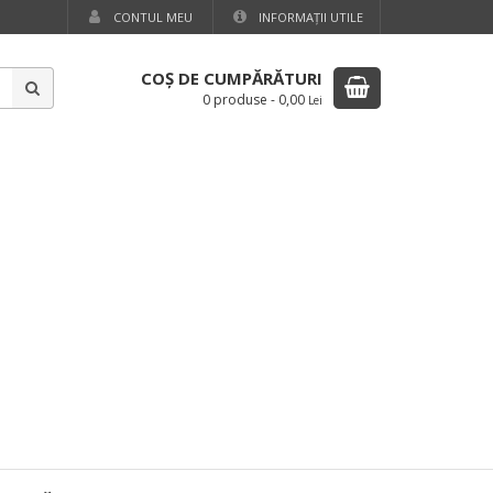
CONTUL MEU
INFORMAŢII UTILE
COŞ DE CUMPĂRĂTURI
0 produse
-
0,00
Lei