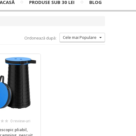
ACASĂ
PRODUSE SUB 30 LEI
BLOG
Cele mai Populare
Ordonează după:
0 review-uri
scopic pliabil,
, camping, pescuit,