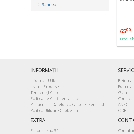
Sannea
00
65
Produs î
INFORMAŢII
SERVIC
Informaţii Utile
Returna
Livrare Produse
Formular
Termeni şi Condiţii
Garanţie
Politica de Confidenţialitate
Contact
Prelucrarea Datelor cu Caracter Personal
ANPC
Politică Utilizare Cookie-uri
ODR
EXTRA
CONT 
Produse sub 30 Lei
Contul 