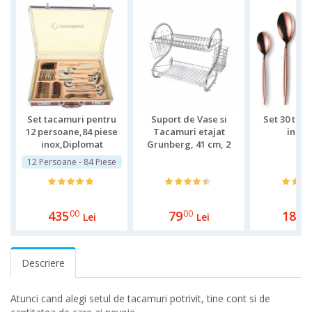
Set tacamuri pentru
Suport de Vase si
Set 30 tac
12 persoane,84 piese
Tacamuri etajat
inox,
inox,Diplomat
Grunberg, 41 cm, 2
nivele, Picurator, Otel
12 Persoane - 84 Piese
Cromat
435
00
79
00
189
0
Lei
Lei
Descriere
Atunci cand alegi setul de tacamuri potrivit, tine cont si de