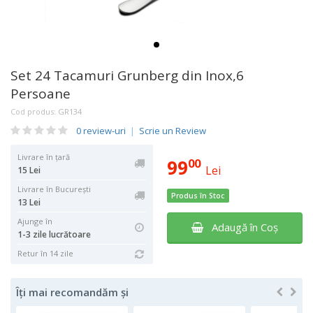
Set 24 Tacamuri Grunberg din Inox,6
Persoane
Cod produs:
GR134
0 review-uri
|
Scrie un Review
Livrare în țară
99
00
Lei
15 Lei
Livrare în București
Produs în Stoc
13 Lei
Ajunge în
Adaugă în Coş
1-3 zile lucrătoare
Retur în 14 zile
Îți mai recomandăm și