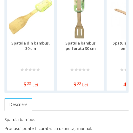
Spatula din bambus,
Spatula bambus
Spatula dr
30 cm
perforata 30 cm
lemn, 
5
00
9
00
4
00
Lei
Lei
Descriere
Spatula bambus
Produsul poate fi curatat cu usurinta, manual.