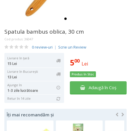
Spatula bambus oblica, 30 cm
Cod produs:
36047
0 review-uri
|
Scrie un Review
Livrare în țară
5
00
Lei
15 Lei
Livrare în București
Produs în Stoc
13 Lei
Ajunge în
Adaugă în Coş
1-3 zile lucrătoare
Retur în 14 zile
Îți mai recomandăm și