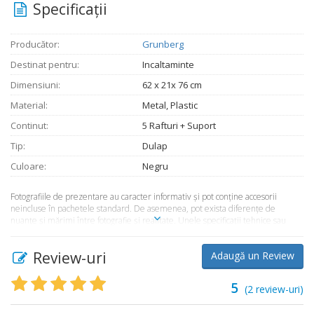
Specificaţii
Producător:
Grunberg
Destinat pentru:
Incaltaminte
Dimensiuni:
62 x 21x 76 cm
Material:
Metal, Plastic
Continut:
5 Rafturi + Suport
Tip:
Dulap
Culoare:
Negru
Fotografiile de prezentare au caracter informativ şi pot conţine accesorii
neincluse în pachetele standard. De asemenea, pot exista diferenţe de
nuanţe şi mărimi între fotografie şi realitate. Unele specificaţii tehnice sau
preţul, pot fi modificate de către producător fără preaviz sau pot conţine erori
de operare. Toate produsele şi promoţiile prezente în magazinul
Review-uri
Adaugă un Review
Market365.ro sunt valabile în limita stocului disponibil.
5
(
2
review-uri)