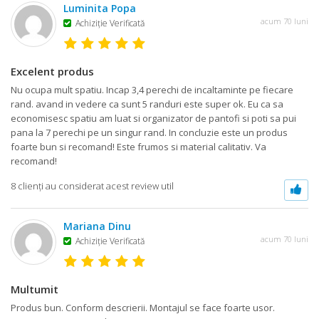
Luminita Popa
acum 70 luni
Achiziţie Verificată
Excelent produs
Nu ocupa mult spatiu. Incap 3,4 perechi de incaltaminte pe fiecare
rand. avand in vedere ca sunt 5 randuri este super ok. Eu ca sa
economisesc spatiu am luat si organizator de pantofi si poti sa pui
pana la 7 perechi pe un singur rand. In concluzie este un produs
foarte bun si recomand! Este frumos si material calitativ. Va
recomand!
8 clienţi au considerat acest review util
Mariana Dinu
acum 70 luni
Achiziţie Verificată
Multumit
Produs bun. Conform descrierii. Montajul se face foarte usor.