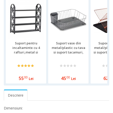
Suport pentru
Suport vase din
Suport v
incaltaminte cu 4
metal/plastic cu tava
metal/plast
rafturi,metal si
si suport tacamuri,
si suport ta
plastic,62x21x60 cm
32.5 x 36.5 x 13 cm
x 31 x 
55
00
45
00
62
00
Lei
Lei
Descriere
Dimensiuni: