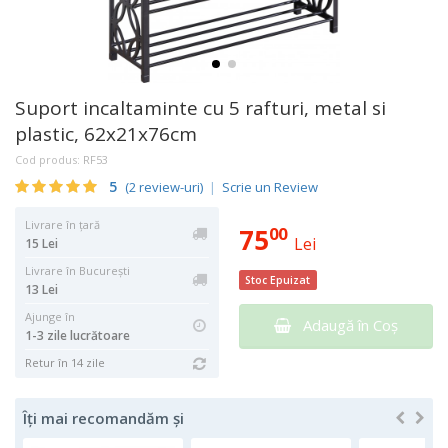
Suport incaltaminte cu 5 rafturi, metal si
plastic, 62x21x76cm
Cod produs:
RF53
5
(
2
review-uri)
|
Scrie un Review
Livrare în țară
75
00
Lei
15 Lei
Livrare în București
Stoc Epuizat
13 Lei
Ajunge în
Adaugă în Coş
1-3 zile lucrătoare
Retur în 14 zile
Îți mai recomandăm și