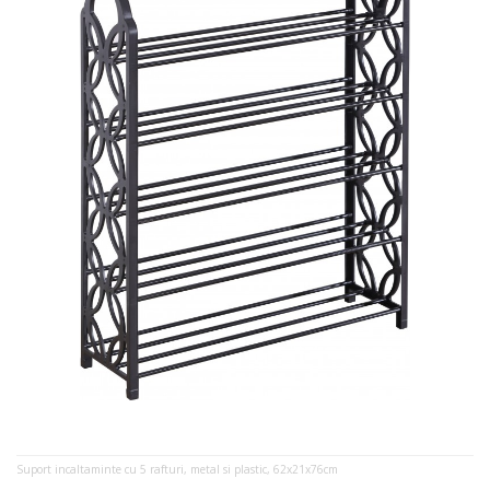
Suport incaltaminte cu 5 rafturi, metal si plastic, 62x21x76cm