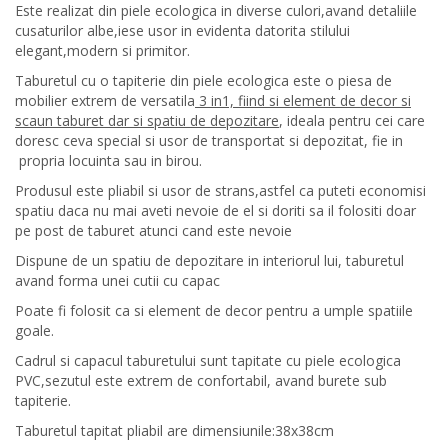
Este realizat din piele ecologica in diverse culori,avand detaliile
cusaturilor albe,iese usor in evidenta datorita stilului
elegant,modern si primitor.
Taburetul cu o tapiterie din piele ecologica este o piesa de
mobilier extrem de versatila
3 in1, fiind si element de decor si
scaun taburet dar si spatiu de depozitare
, ideala pentru cei care
doresc ceva special si usor de transportat si depozitat, fie in
propria locuinta sau in birou.
Produsul este pliabil si usor de strans,astfel ca puteti economisi
spatiu daca nu mai aveti nevoie de el si doriti sa il folositi doar
pe post de taburet atunci cand este nevoie
Dispune de un spatiu de depozitare in interiorul lui, taburetul
avand forma unei cutii cu capac
Poate fi folosit ca si element de decor pentru a umple spatiile
goale.
Cadrul si capacul taburetului sunt tapitate cu piele ecologica
PVC,sezutul este extrem de confortabil, avand burete sub
tapiterie.
Taburetul tapitat pliabil are dimensiunile:38x38cm