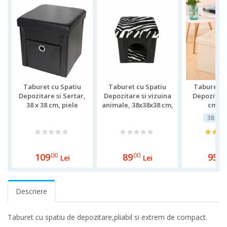
Taburet cu Spatiu
Taburet cu Spatiu
Taburet c
Depozitare si Sertar,
Depozitare si vizuina
Depozitare
38 x 38 cm, piele
animale, 38x38x38 cm,
cm, p
ecologica,Negru
piele ecologica,negru
ecologi
38 x 3
109
00
89
00
95
00
Lei
Lei
Descriere
Taburet cu spatiu de depozitare,pliabil si extrem de compact.