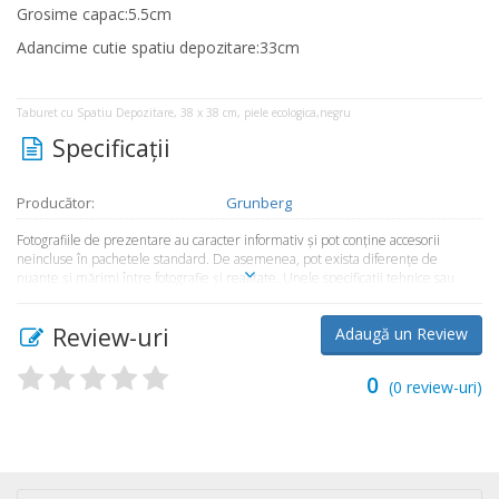
Grosime capac:5.5cm
Adancime cutie spatiu depozitare:33cm
Taburet cu Spatiu Depozitare, 38 x 38 cm, piele ecologica,negru
Specificaţii
Producător:
Grunberg
Fotografiile de prezentare au caracter informativ şi pot conţine accesorii
neincluse în pachetele standard. De asemenea, pot exista diferenţe de
nuanţe şi mărimi între fotografie şi realitate. Unele specificaţii tehnice sau
preţul, pot fi modificate de către producător fără preaviz sau pot conţine erori
de operare. Toate produsele şi promoţiile prezente în magazinul
Review-uri
Adaugă un Review
Market365.ro sunt valabile în limita stocului disponibil.
0
(
0
review-uri)