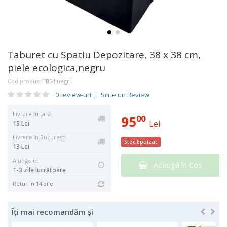
Taburet cu Spatiu Depozitare, 38 x 38 cm,
piele ecologica,negru
Cod produs:
TB54 negru
0 review-uri
|
Scrie un Review
Livrare în țară
95
00
Lei
15 Lei
Livrare în București
Stoc Epuizat
13 Lei
Ajunge în
Adaugă în Coş
1-3 zile lucrătoare
Retur în 14 zile
Îți mai recomandăm și