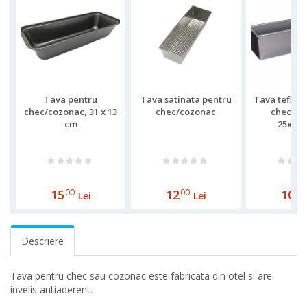
Tava pentru
Tava satinata pentru
Tava teflon
chec/cozonac, 31 x 13
chec/cozonac
chec/co
cm
25x12
15
00
12
00
10
00
Lei
Lei
Descriere
Tava pentru chec sau cozonac este fabricata din otel si are
invelis antiaderent.