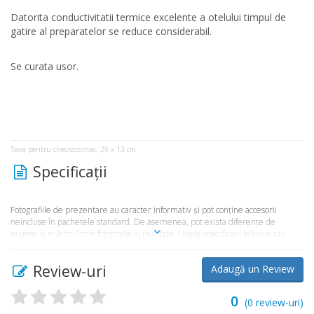
Datorita conductivitatii termice excelente a otelului timpul de
gatire al preparatelor se reduce considerabil.
Se curata usor.
Tava pentru chec/cozonac, 29 x 13 cm
Specificaţii
Fotografiile de prezentare au caracter informativ şi pot conţine accesorii
neincluse în pachetele standard. De asemenea, pot exista diferenţe de
nuanţe şi mărimi între fotografie şi realitate. Unele specificaţii tehnice sau
preţul, pot fi modificate de către producător fără preaviz sau pot conţine erori
de operare. Toate produsele şi promoţiile prezente în magazinul
Review-uri
Adaugă un Review
Market365.ro sunt valabile în limita stocului disponibil.
0
(
0
review-uri)