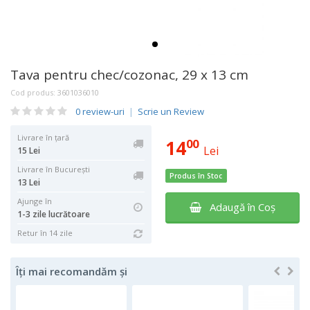
Tava pentru chec/cozonac, 29 x 13 cm
Cod produs:
3601036010
0 review-uri
|
Scrie un Review
Livrare în țară
14
00
Lei
15 Lei
Livrare în București
Produs în Stoc
13 Lei
Ajunge în
Adaugă în Coş
1-3 zile lucrătoare
Retur în 14 zile
Îți mai recomandăm și