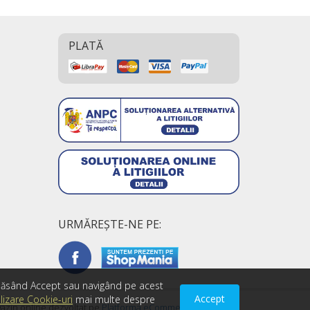
PLATĂ
URMĂREŞTE-NE PE:
Apăsând Accept sau navigând pe acest
Accept
ilizare Cookie-uri
mai multe despre
azin online dezvoltat pe
Platforma eCommerce
123Market