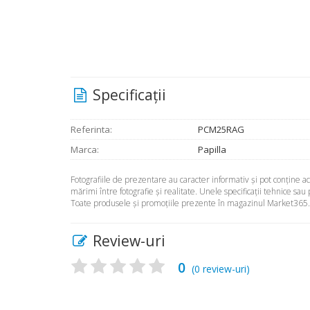
Specificaţii
Referinta:
PCM25RAG
Marca:
Papilla
Fotografiile de prezentare au caracter informativ şi pot conţine 
mărimi între fotografie şi realitate. Unele specificaţii tehnice sau
Toate produsele şi promoţiile prezente în magazinul Market365.ro 
Review-uri
0
(
0
review-uri)