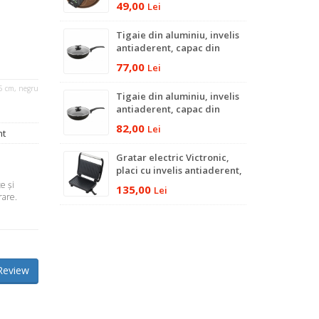
49,00
Lei
Tigaie din aluminiu, invelis
antiaderent, capac din
sticla, 24 cm
77,00
Lei
25 cm, negru
Tigaie din aluminiu, invelis
antiaderent, capac din
sticla, 26 cm
82,00
Lei
nt
Gratar electric Victronic,
placi cu invelis antiaderent,
750 W, negru
e şi
135,00
Lei
rare.
Review