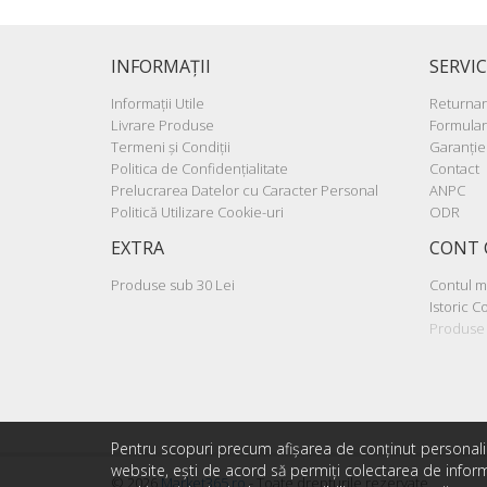
INFORMAŢII
SERVIC
Informaţii Utile
Returna
Livrare Produse
Formular
Termeni şi Condiţii
Garanţie
Politica de Confidenţialitate
Contact
Prelucrarea Datelor cu Caracter Personal
ANPC
Politică Utilizare Cookie-uri
ODR
EXTRA
CONT 
Produse sub 30 Lei
Contul 
Istoric 
Produse 
Pentru scopuri precum afișarea de conținut personali
website, ești de acord să permiți colectarea de informa
© 2026
Market365.ro
- Toate drepturile rezervate.