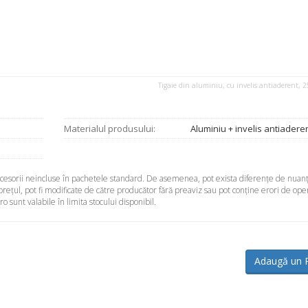
Tigaie din aluminiu, cu invelis antiaderent, 
Materialul produsului:
Aluminiu + invelis antiadere
accesorii neincluse în pachetele standard. De asemenea, pot exista diferenţe de nuanţ
 preţul, pot fi modificate de către producător fără preaviz sau pot conţine erori de ope
sunt valabile în limita stocului disponibil.
Adaugă un 