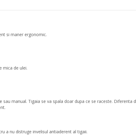
erent si maner ergonomic.
e mica de ulei.
ase sau manual. Tigaia se va spala doar dupa ce se raceste. Diferenta 
nt.
u a nu distruge invelisul antiaderent al tigaii.