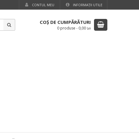
CONTUL MEU
INFORMAŢII UTILE
COŞ DE CUMPĂRĂTURI
0 produse
-
0,00
Lei