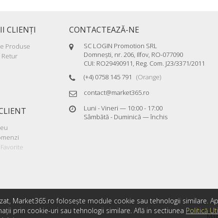
II CLIENŢI
CONTACTEAZĂ-NE
SC LOGIN Promotion SRL
re Produse
Domneşti, nr. 206, Ilfov, RO-077090
 Retur
CUI: RO29490911, Reg. Com. J23/3371/2011
(+4) 0758 145 791
(Orange)
contact@market365.ro
Luni - Vineri — 10:00 - 17:00
CLIENT
Sâmbătă - Duminică — închis
meu
Comenzi
Favorite
zat, Market365.ro folosește module cookie sau tehnologii similare. 
ții prin cookie-uri sau tehnologii similare. Află in sectiunea
Politică Ut
Mag