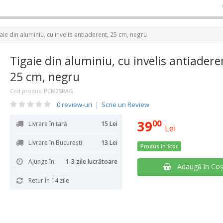
aie din aluminiu, cu invelis antiaderent, 25 cm, negru
Tigaie din aluminiu, cu invelis antiadere
25 cm, negru
Cod produs:
PCM25RAG
0 review-uri
|
Scrie un Review
39
00
Livrare în țară
15 Lei
Lei
Livrare în București
13 Lei
Produs în Stoc
Ajunge în
1-3 zile lucrătoare
Adaugă în Co
Retur în 14 zile