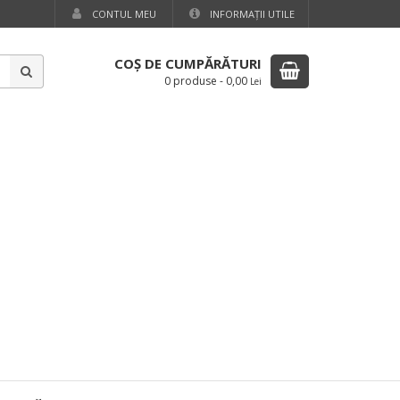
CONTUL MEU
INFORMAŢII UTILE
COŞ DE CUMPĂRĂTURI
0 produse
-
0,00
Lei