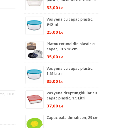
cu silicon, 1 Litru
33,00
Lei
Vas yena cu capac plastic,
940 ml
25,00
Lei
Platou rotund din plastic cu
capac, 31 x 16 cm
35,00
Lei
Vas yena cu capac plastic,
1.65 Litri
35,00
Lei
Vas yena dreptunghiular cu
icon, 950 ml
capac plastic, 1.9 Litri
37,00
Lei
Capac oala din silicon, 29 cm