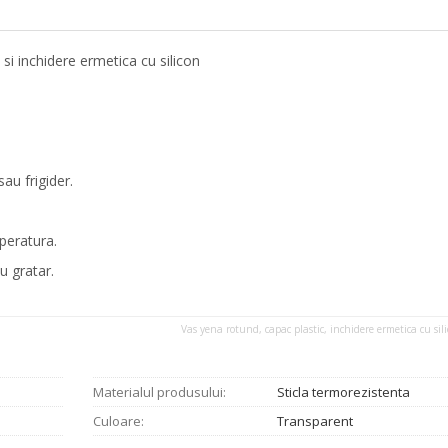
c si inchidere ermetica cu silicon
sau frigider.
peratura.
au gratar.
Vas yena rotund, capac plastic, inchidere ermetica cu sil
Materialul produsului:
Sticla termorezistenta
Culoare:
Transparent