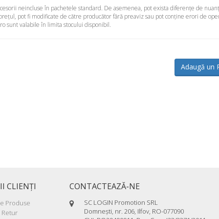
accesorii neincluse în pachetele standard. De asemenea, pot exista diferenţe de nuanţ
 preţul, pot fi modificate de către producător fără preaviz sau pot conţine erori de ope
sunt valabile în limita stocului disponibil.
Adaugă un 
II CLIENŢI
CONTACTEAZĂ-NE
SC LOGIN Promotion SRL
re Produse
Domneşti, nr. 206, Ilfov, RO-077090
 Retur