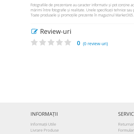
Fotografiile de prezentare au caracter informativ şi pot conţine 
mărimi între fotografie şi realitate. Unele specificaţii tehnice sau
Toate produsele şi promoţiile prezente în magazinul Market365.ro 
Review-uri
0
(
0
review-uri)
INFORMAŢII
SERVIC
Informaţii Utile
Returna
Livrare Produse
Formular