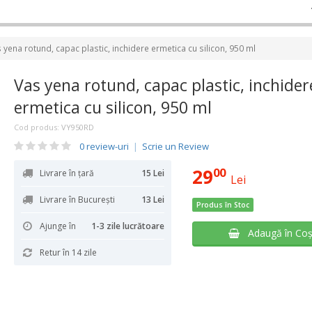
 yena rotund, capac plastic, inchidere ermetica cu silicon, 950 ml
Vas yena rotund, capac plastic, inchider
ermetica cu silicon, 950 ml
Cod produs:
VY950RD
0 review-uri
|
Scrie un Review
29
00
Livrare în țară
15 Lei
Lei
Livrare în București
13 Lei
Produs în Stoc
Ajunge în
1-3 zile lucrătoare
Adaugă în Co
Retur în 14 zile