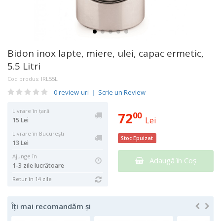
Bidon inox lapte, miere, ulei, capac ermetic,
5.5 Litri
Cod produs:
IRL55L
0 review-uri
|
Scrie un Review
Livrare în țară
72
00
Lei
15 Lei
Livrare în București
Stoc Epuizat
13 Lei
Ajunge în
Adaugă în Coş
1-3 zile lucrătoare
Retur în 14 zile
Îți mai recomandăm și