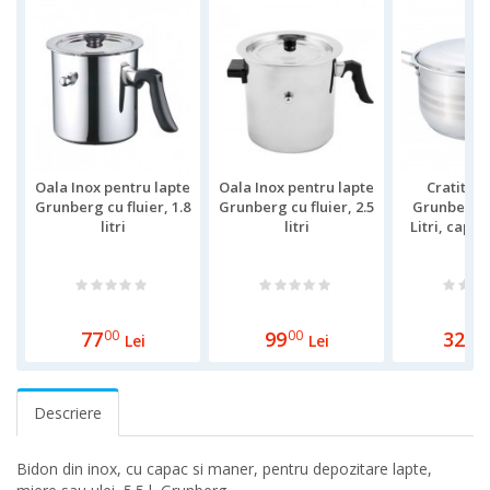
Oala Inox pentru lapte
Oala Inox pentru lapte
Cratita d
Grunberg cu fluier, 1.8
Grunberg cu fluier, 2.5
Grunberg,3
litri
litri
Litri, capac
baza d
77
00
99
00
329
0
Lei
Lei
Descriere
Bidon din inox, cu capac si maner, pentru depozitare lapte,