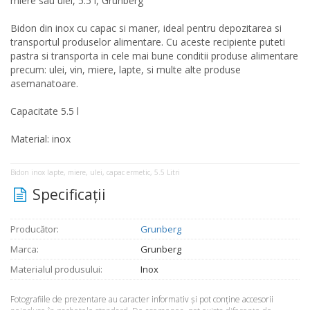
miere sau ulei, 5.5 l, Grunberg
Bidon din inox cu capac si maner, ideal pentru depozitarea si
transportul produselor alimentare. Cu aceste recipiente puteti
pastra si transporta in cele mai bune conditii produse alimentare
precum: ulei, vin, miere, lapte, si multe alte produse
asemanatoare.
Capacitate 5.5 l
Material: inox
Bidon inox lapte, miere, ulei, capac ermetic, 5.5 Litri
Specificaţii
Producător:
Grunberg
Marca:
Grunberg
Materialul produsului:
Inox
Fotografiile de prezentare au caracter informativ şi pot conţine accesorii