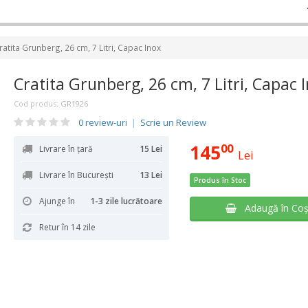
ratita Grunberg, 26 cm, 7 Litri, Capac Inox
Cratita Grunberg, 26 cm, 7 Litri, Capac 
Cod produs:
GR1926
0 review-uri
|
Scrie un Review
145
00
Livrare în țară
15 Lei
Lei
Livrare în București
13 Lei
Produs în Stoc
Ajunge în
1-3 zile lucrătoare
Adaugă în Co
Retur în 14 zile