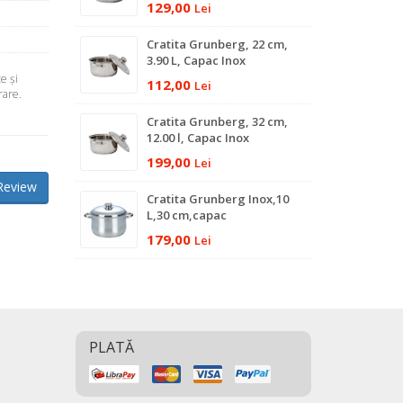
129,00
Lei
Cratita Grunberg, 22 cm,
3.90 L, Capac Inox
e şi
112,00
Lei
rare.
Cratita Grunberg, 32 cm,
12.00 l, Capac Inox
199,00
Lei
Review
Cratita Grunberg Inox,10
L,30 cm,capac
179,00
Lei
PLATĂ