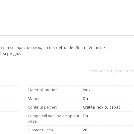
tripla si capac de inox, cu diametrul de 26 cm. Volum: 7 l.
t si pe gaz.
Cratita Grunberg, 26 cm, 7 Litri
Material interior:
Inox
Maner:
Da
Continut pachet:
Cratita inox cu capac
Compatibil masina de spalat
Da
vase:
Diametru (cm):
26