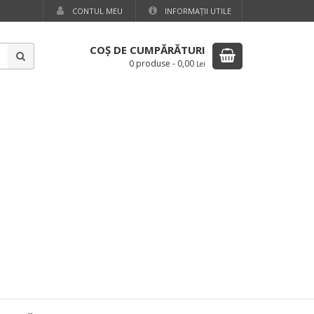
CONTUL MEU
INFORMAŢII UTILE
COŞ DE CUMPĂRĂTURI
0 produse
-
0,00
Lei