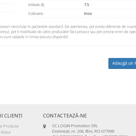
Volum (l):
7.5
Culoare:
Inox
accesorii neincluse în pachetele standard. De asemenea, pot exista diferenţe de nuanţ
 preţul, pot fi modificate de către producător fără preaviz sau pot conţine erori de ope
sunt valabile în limita stocului disponibil.
Adaugă un 
II CLIENŢI
CONTACTEAZĂ-NE
SC LOGIN Promotion SRL
re Produse
Domneşti, nr. 206, Ilfov, RO-077090
 Retur