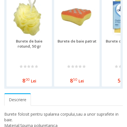
Burete de baie
Burete de baie patrat
Burete de b
rotund, 50 gr
8
00
8
50
5
00
Lei
Lei
Descriere
Burete folosit pentru spalarea corpului,sau a unor suprafete in
baie.
Material:Spuma poliuretanica