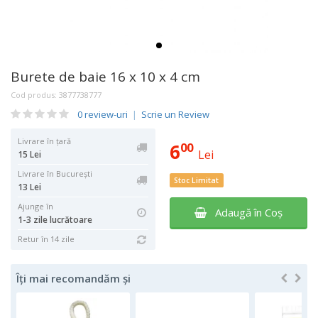
Burete de baie 16 x 10 x 4 cm
Cod produs:
3877738777
0 review-uri
|
Scrie un Review
Livrare în țară
6
00
Lei
15 Lei
Livrare în București
Stoc Limitat
13 Lei
Ajunge în
Adaugă în Coş
1-3 zile lucrătoare
Retur în 14 zile
Îți mai recomandăm și