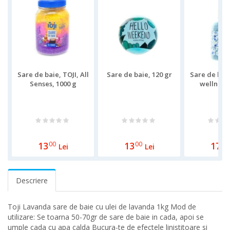
Sare de baie, TOJI, All
Sare de baie, 120 gr
Sare de bai
Senses, 1000 g
wellness,
13
00
13
00
17
00
Lei
Lei
Descriere
Toji Lavanda sare de baie cu ulei de lavanda 1kg Mod de
utilizare: Se toarna 50-70gr de sare de baie in cada, apoi se
umple cada cu apa calda Bucura-te de efectele linistitoare si