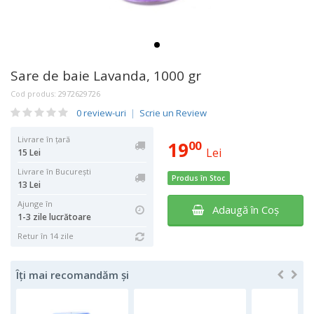
Sare de baie Lavanda, 1000 gr
Cod produs:
2972629726
0 review-uri
|
Scrie un Review
Livrare în țară
19
00
Lei
15 Lei
Livrare în București
Produs în Stoc
13 Lei
Ajunge în
Adaugă în Coş
1-3 zile lucrătoare
Retur în 14 zile
Îți mai recomandăm și