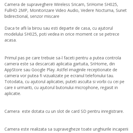
Camera de supraveghere Wireless Sricam, SriHome SH025,
FullHD 2MP, Monitorizare Video Audio, Vedere Nocturna, Sunet
bidirectional, senzor miscare
Daca te afli la birou sau esti departe de casa, cu ajutorul
modelului SH025, poti vedea in orice moment ce se petrece
acasa.
Primul pas pe care trebuie sa-l faceti pentru a putea controla
camera este sa descarcati aplicatia gartuita, SriHome, din
AppStore sau Google Play. Astfel imaginile receptionate de
camera vor putea fi vizualizate pe ecranul telefonului tau.
Totodata, cu ajutorul aplicatiei, puteti asculta si vorbi cu cei pe
care ii urmariti, cu ajutorul butonului microphone, regasit in
aplicatie.
Camera este dotata cu un slot de card SD pentru inregistrare.
Camera este realizata sa supravegheze toate unghiurile incaperii