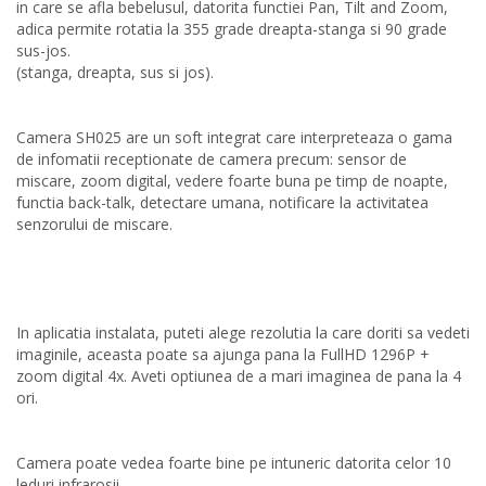
in care se afla bebelusul, datorita functiei Pan, Tilt and Zoom,
adica permite rotatia la 355 grade dreapta-stanga si 90 grade
sus-jos.
(stanga, dreapta, sus si jos).
Camera SH025 are un soft integrat care interpreteaza o gama
de infomatii receptionate de camera precum: sensor de
miscare, zoom digital, vedere foarte buna pe timp de noapte,
functia back-talk, detectare umana, notificare la activitatea
senzorului de miscare.
In aplicatia instalata, puteti alege rezolutia la care doriti sa vedeti
imaginile, aceasta poate sa ajunga pana la FullHD 1296P +
zoom digital 4x. Aveti optiunea de a mari imaginea de pana la 4
ori.
Camera poate vedea foarte bine pe intuneric datorita celor 10
leduri infrarosii.