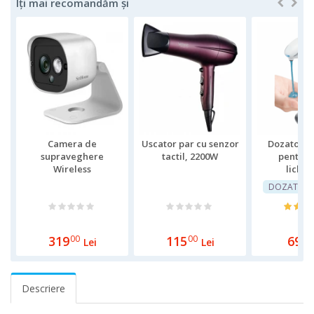
Îți mai recomandăm și
Camera de
Uscator par cu senzor
Dozator c
supraveghere
tactil, 2200W
pentru 
Wireless
lichid
Sricam,FullHD
dezinfectan
DOZATOR E
3MP,vedere
nocturna,monitorizare
video audio,sunet
bidirectional,senzor
319
00
115
00
69
00
Lei
Lei
miscare
Descriere