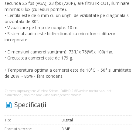
secunda 25 fps (VGA), 23 fps (720P), are filtru IR-CUT, iluminare
minima: 0 lux (cu leduri pornite).
• Lentila este de 6 mm cu un unghi de vizibilitate pe diagonala si
orizontala de 80°.
• Vizualizare pe timp de noapte: 10 m.
• Sistemul audio este bidirectionat cu microfon si difuzor
incorporate.
• Dimensiuni camerei sunt(mm): 73(L)x 76(W)x 100(H)x.
• Greutatea camerei este de 179 g.
• Temperatura optima a camerei este de 10°C ~ 50° si umiditate
de 20% ~ 85% - fara condens.
Camera supraveghere Wireless Sricam, FullHD 2MP,vedere nocturna,sunet
bidirectional,monitorizare video audio,senzor miscare
Specificaţii
Tip:
Digital
Format senzor:
3 MP