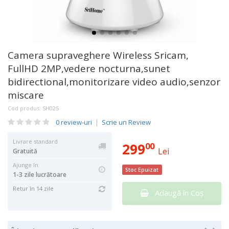
Camera supraveghere Wireless Sricam,
FullHD 2MP,vedere nocturna,sunet
bidirectional,monitorizare video audio,senzor
miscare
Cod produs:
SH025
0 review-uri
|
Scrie un Review
Livrare standard
299
00
Lei
Gratuită
Ajunge în
Stoc Epuizat
1-3 zile lucrătoare
Retur în 14 zile
Adaugă în Coş