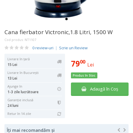
Cana fierbator Victronic,1.8 Litri, 1500 W
Cod produs:
NT1107
0 review-uri
|
Scrie un Review
Livrare în țară
79
00
Lei
15 Lei
Livrare în București
Produs în Stoc
13 Lei
Ajunge în
Adaugă în Coş
1-3 zile lucrătoare
Garanţie inclusă
24 luni
Retur în 14 zile
Îți mai recomandăm și