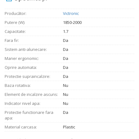
Producător:
Victronic
Putere (W):
1850-2000
Capacitate:
1.7
Fara fir:
Da
Sistem anti-alunecare:
Da
Maner ergonomic:
Da
Oprire automata:
Da
Protectie supraincalzire:
Da
Baza rotativa:
Nu
Element de incalzire ascuns:
Nu
Indicator nivel apa:
Nu
Protectie functionare fara
Da
apa:
Material carcasa:
Plastic