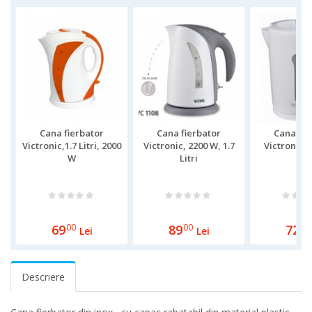
Cana fierbator
Cana fierbator
Cana fie
Victronic,1.7 Litri, 2000
Victronic, 2200 W, 1.7
Victronic 
W
Litri
Litr
69
00
89
00
72
00
Lei
Lei
Descriere