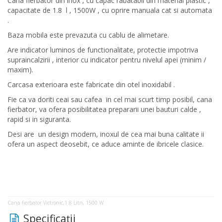
Cana fierbator din inox , cu capac rabatabil din material plastic ,
capacitate de 1.8 l , 1500W , cu oprire manuala cat si automata
.
Baza mobila este prevazuta cu cablu de alimetare.
Are indicator luminos de functionalitate, protectie impotriva
supraincalzirii , interior cu indicator pentru nivelul apei (minim /
maxim).
Carcasa exterioara este fabricate din otel inoxidabil .
Fie ca va doriti ceai sau cafea in cel mai scurt timp posibil, cana
fierbator, va ofera posibilitatea prepararii unei bauturi calde ,
rapid si in siguranta.
Desi are un design modern, inoxul de cea mai buna calitate ii
ofera un aspect deosebit, ce aduce aminte de ibricele clasice.
Cana fierbator Victronic,1.8 Litri, 1500 W
Specificaţii