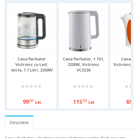
Cana fierbator
Cana fierbator, 1.70 l,
Cana fie
Victronic cu Led,
2200W, Victronic
Victronic,1.7 
sticla, 1.7 Litri, 2200W
VC3226
W
99
00
115
00
69
00
Lei
Lei
Descriere