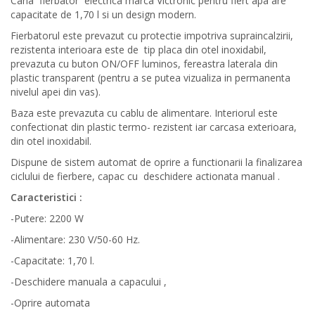
Cana fierbator electrica marca Victronic pentru fiert apa are
capacitate de 1,70 l si un design modern.
Fierbatorul este prevazut cu protectie impotriva supraincalzirii,
rezistenta interioara este de tip placa din otel inoxidabil,
prevazuta cu buton ON/OFF luminos, fereastra laterala din
plastic transparent (pentru a se putea vizualiza in permanenta
nivelul apei din vas).
Baza este prevazuta cu cablu de alimentare. Interiorul este
confectionat din plastic termo- rezistent iar carcasa exterioara,
din otel inoxidabil.
Dispune de sistem automat de oprire a functionarii la finalizarea
ciclului de fierbere, capac cu deschidere actionata manual .
Caracteristici :
-Putere: 2200 W
-Alimentare: 230 V/50-60 Hz.
-Capacitate: 1,70 l.
-Deschidere manuala a capacului ,
-Oprire automata