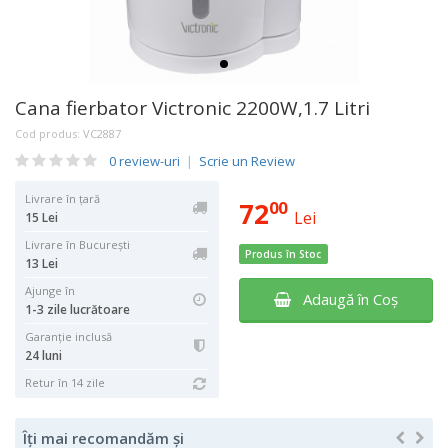
Cana fierbator Victronic 2200W,1.7 Litri
Cod produs:
VC2887
0 review-uri
|
Scrie un Review
Livrare în țară
72
00
Lei
15 Lei
Livrare în București
Produs în Stoc
13 Lei
Ajunge în
Adaugă în Coş
1-3 zile lucrătoare
Garanţie inclusă
24 luni
Retur în 14 zile
Îți mai recomandăm și