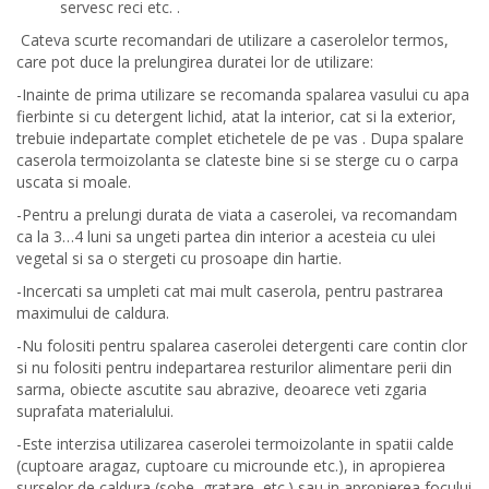
servesc reci etc. .
Cateva scurte recomandari de utilizare a caserolelor termos,
care pot duce la prelungirea duratei lor de utilizare:
-Inainte de prima utilizare se recomanda spalarea vasului cu apa
fierbinte si cu detergent lichid, atat la interior, cat si la exterior,
trebuie indepartate complet etichetele de pe vas . Dupa spalare
caserola termoizolanta se clateste bine si se sterge cu o carpa
uscata si moale.
-Pentru a prelungi durata de viata a caserolei, va recomandam
ca la 3…4 luni sa ungeti partea din interior a acesteia cu ulei
vegetal si sa o stergeti cu prosoape din hartie.
-Incercati sa umpleti cat mai mult caserola, pentru pastrarea
maximului de caldura.
-Nu folositi pentru spalarea caserolei detergenti care contin clor
si nu folositi pentru indepartarea resturilor alimentare perii din
sarma, obiecte ascutite sau abrazive, deoarece veti zgaria
suprafata materialului.
-Este interzisa utilizarea caserolei termoizolante in spatii calde
(cuptoare aragaz, cuptoare cu microunde etc.), in apropierea
surselor de caldura (sobe, gratare, etc.) sau in apropierea focului