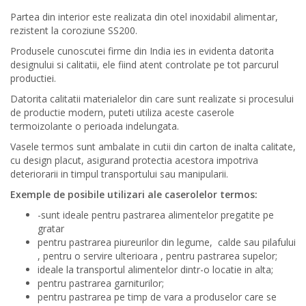
Partea din interior este realizata din otel inoxidabil alimentar,
rezistent la coroziune SS200.
Produsele cunoscutei firme din India ies in evidenta datorita
designului si calitatii, ele fiind atent controlate pe tot parcurul
productiei.
Datorita calitatii materialelor din care sunt realizate si procesului
de productie modern, puteti utiliza aceste caserole
termoizolante o perioada indelungata.
Vasele termos sunt ambalate in cutii din carton de inalta calitate,
cu design placut, asigurand protectia acestora impotriva
deteriorarii in timpul transportului sau manipularii.
Exemple de posibile utilizari ale caserolelor termos:
-sunt ideale pentru pastrarea alimentelor pregatite pe
gratar
pentru pastrarea piureurilor din legume, calde sau pilafului
, pentru o servire ulterioara , pentru pastrarea supelor;
ideale la transportul alimentelor dintr-o locatie in alta;
pentru pastrarea garniturilor;
pentru pastrarea pe timp de vara a produselor care se