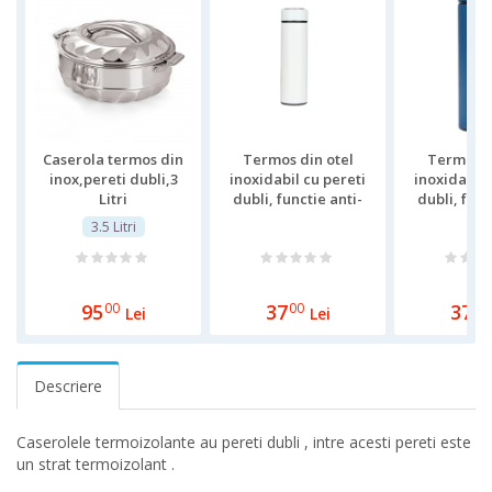
Caserola termos din
Termos din otel
Termos d
inox,pereti dubli,3
inoxidabil cu pereti
inoxidabil 
Litri
dubli, functie anti-
dubli, func
scurgere, 500 ml, alb
scurgere,
3.5 Litri
albas
95
00
37
00
37
00
Lei
Lei
Descriere
Caserolele termoizolante au pereti dubli , intre acesti pereti este
un strat termoizolant .