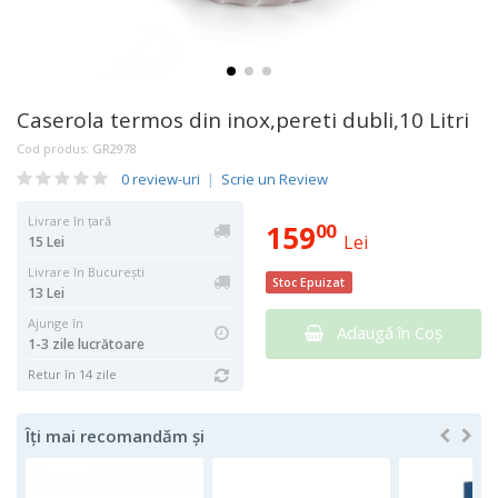
Caserola termos din inox,pereti dubli,10 Litri
Cod produs:
GR2978
0 review-uri
|
Scrie un Review
Livrare în țară
159
00
Lei
15 Lei
Livrare în București
Stoc Epuizat
13 Lei
Ajunge în
Adaugă în Coş
1-3 zile lucrătoare
Retur în 14 zile
Îți mai recomandăm și