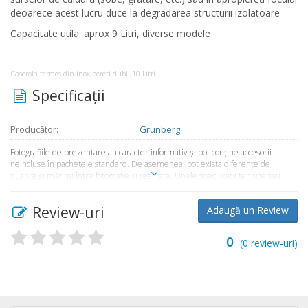
deoarece acest lucru duce la degradarea structurii izolatoare
Capacitate utila: aprox 9 Litri, diverse modele
Caserola termos din inox,pereti dubli,10 Litri
Specificaţii
Producător:
Grunberg
Fotografiile de prezentare au caracter informativ şi pot conţine accesorii
neincluse în pachetele standard. De asemenea, pot exista diferenţe de
nuanţe şi mărimi între fotografie şi realitate. Unele specificaţii tehnice sau
preţul, pot fi modificate de către producător fără preaviz sau pot conţine erori
de operare. Toate produsele şi promoţiile prezente în magazinul
Review-uri
Adaugă un Review
Market365.ro sunt valabile în limita stocului disponibil.
0
(
0
review-uri)