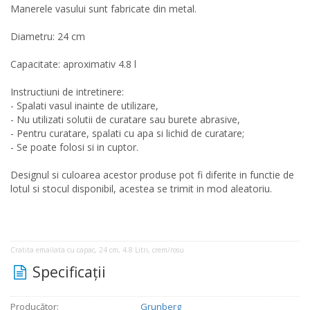
Manerele vasului sunt fabricate din metal.
Diametru: 24 cm
Capacitate: aproximativ 4.8 l
Instructiuni de intretinere:
- Spalati vasul inainte de utilizare,
- Nu utilizati solutii de curatare sau burete abrasive,
- Pentru curatare, spalati cu apa si lichid de curatare;
- Se poate folosi si in cuptor.
Designul si culoarea acestor produse pot fi diferite in functie de
lotul si stocul disponibil, acestea se trimit in mod aleatoriu.
Cratita emailata cu capac, 24 cm, 4.8 Litri, crem/rosu
Specificaţii
Producător:
Grunberg