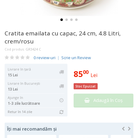
Cratita emailata cu capac, 24 cm, 4.8 Litri,
crem/rosu
Cod produs:
GR3424 C
0 review-uri
|
Scrie un Review
Livrare în țară
85
00
Lei
15 Lei
Livrare în București
Stoc Epuizat
13 Lei
Ajunge în
Adaugă în Coş
1-3 zile lucrătoare
Retur în 14 zile
Îți mai recomandăm și