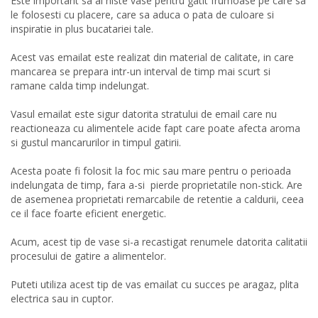
Este important sa ai niste vase pentru gatit frumoase pe care sa
le folosesti cu placere, care sa aduca o pata de culoare si
inspiratie in plus bucatariei tale.
Acest vas emailat este realizat din material de calitate, in care
mancarea se prepara intr-un interval de timp mai scurt si
ramane calda timp indelungat.
Vasul emailat este sigur datorita stratului de email care nu
reactioneaza cu alimentele acide fapt care poate afecta aroma
si gustul mancarurilor in timpul gatirii.
Acesta poate fi folosit la foc mic sau mare pentru o perioada
indelungata de timp, fara a-si pierde proprietatile non-stick. Are
de asemenea proprietati remarcabile de retentie a caldurii, ceea
ce il face foarte eficient energetic.
Acum, acest tip de vase si-a recastigat renumele datorita calitatii
procesului de gatire a alimentelor.
Puteti utiliza acest tip de vas emailat cu succes pe aragaz, plita
electrica sau in cuptor.