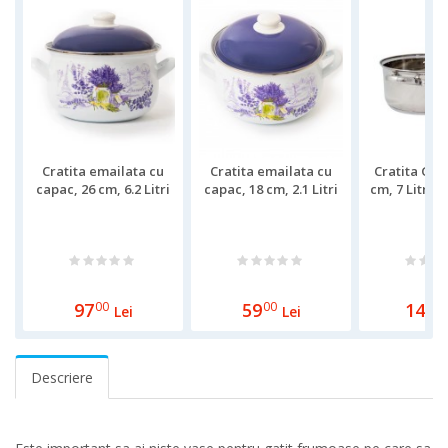
Cratita emailata cu
Cratita emailata cu
Cratita Gru
capac, 26 cm, 6.2 Litri
capac, 18 cm, 2.1 Litri
cm, 7 Litri,
97
00
59
00
145
0
Lei
Lei
Descriere