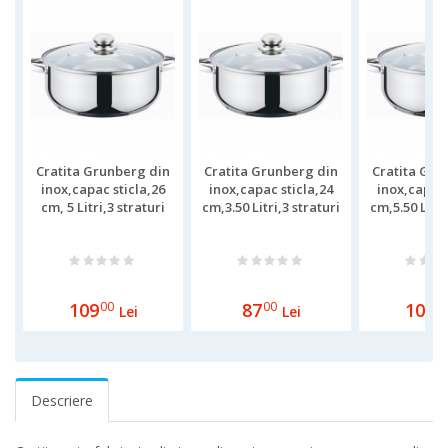
Cratita Grunberg din
Cratita Grunberg din
Cratita Gru
inox,capac sticla,26
inox,capac sticla,24
inox,capac 
cm, 5 Litri,3 straturi
cm,3.50 Litri,3 straturi
cm,5.50 Litri
109
00
87
00
109
0
Lei
Lei
Descriere