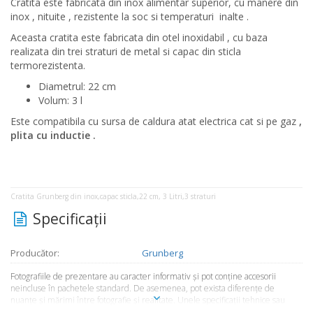
Cratita este fabricata din inox alimentar superior, cu manere din
inox , nituite , rezistente la soc si temperaturi inalte .
Aceasta cratita este fabricata din otel inoxidabil , cu baza
realizata din trei straturi de metal si capac din sticla
termorezistenta.
Diametrul: 22 cm
Volum: 3 l
Este compatibila cu sursa de caldura atat electrica cat si pe gaz
,
plita cu inductie .
Cratita Grunberg din inox,capac sticla,22 cm, 3 Litri,3 straturi
Specificaţii
Producător:
Grunberg
Fotografiile de prezentare au caracter informativ şi pot conţine accesorii
neincluse în pachetele standard. De asemenea, pot exista diferenţe de
nuanţe şi mărimi între fotografie şi realitate. Unele specificaţii tehnice sau
preţul, pot fi modificate de către producător fără preaviz sau pot conţine erori