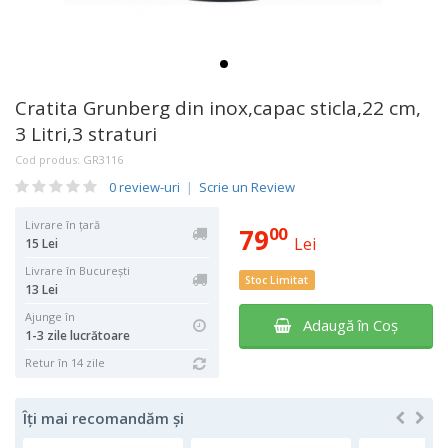
Cratita Grunberg din inox,capac sticla,22 cm,
3 Litri,3 straturi
Cod produs:
GR3116
0 review-uri
|
Scrie un Review
Livrare în țară
79
00
Lei
15 Lei
Livrare în București
Stoc Limitat
13 Lei
Ajunge în
Adaugă în Coş
1-3 zile lucrătoare
Retur în 14 zile
Îți mai recomandăm și