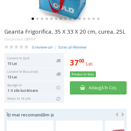
Geanta Frigorifica, 35 X 33 X 20 cm, curea, 25L
Cod produs:
CB8107
0 review-uri
|
Scrie un Review
Livrare în țară
37
00
Lei
15 Lei
Livrare în București
Produs în Stoc
13 Lei
Ajunge în
Adaugă în Coş
1-3 zile lucrătoare
Retur în 14 zile
Îți mai recomandăm și