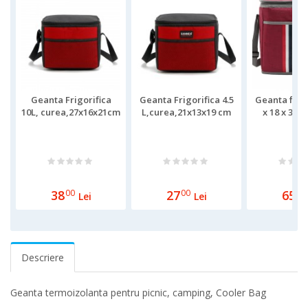
Geanta Frigorifica
Geanta Frigorifica 4.5
Geanta frigo
10L, curea,27x16x21cm
L,curea,21x13x19 cm
x 18 x 31 c
38
00
27
00
65
00
Lei
Lei
Descriere
Geanta termoizolanta pentru picnic, camping, Cooler Bag