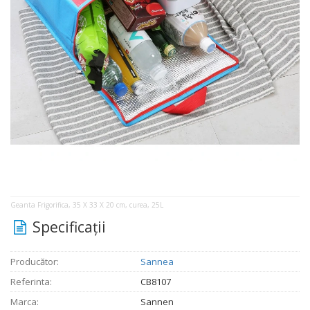
Geanta Frigorifica, 35 X 33 X 20 cm, curea, 25L
Specificaţii
Producător:
Sannea
Referinta:
CB8107
Marca:
Sannen