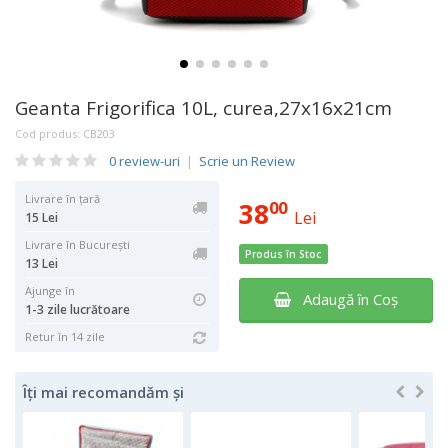
Geanta Frigorifica 10L, curea,27x16x21cm
Cod produs:
CB203
0 review-uri
|
Scrie un Review
Livrare în țară
38
00
Lei
15 Lei
Livrare în București
Produs în Stoc
13 Lei
Ajunge în
Adaugă în Coş
1-3 zile lucrătoare
Retur în 14 zile
Îți mai recomandăm și