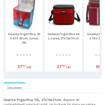
Geanta Frigorifica, 35
Geanta Frigorifica 4.5
Geanta frigo
X 33 X 20 cm, curea,
L,curea,21x13x19 cm
x 18 x 31 c
25L
37
00
27
00
65
00
Lei
Lei
Descriere
Geanta frigorifica 10L
,
27x16x21cm
, dispune de
compartiment principal izolat, un buzunar tip plasa pe partea