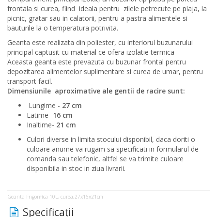
frontala si curea, fiind ideala pentru zilele petrecute pe plaja, la
picnic, gratar sau in calatorii, pentru a pastra alimentele si
bauturile la o temperatura potrivita.
Geanta este realizata din poliester, cu interiorul buzunarului
principal captusit cu material ce ofera izolatie termica
Aceasta geanta este prevazuta cu buzunar frontal pentru
depozitarea alimentelor suplimentare si curea de umar, pentru
transport facil.
Dimensiunile aproximative ale gentii de racire sunt:
Lungime -
27 cm
Latime-
16 cm
Inaltime-
21 cm
Culori diverse in limita stocului disponibil, daca doriti o
culoare anume va rugam sa specificati in formularul de
comanda sau telefonic, altfel se va trimite culoare
disponibila in stoc in ziua livrarii.
Geanta Frigorifica 10L, curea,27x16x21cm
Specificaţii