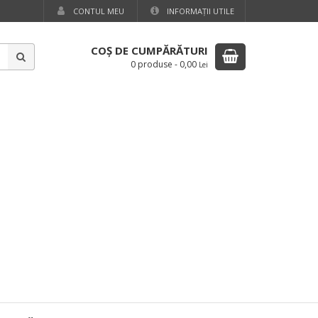
CONTUL MEU
INFORMAŢII UTILE
COŞ DE CUMPĂRĂTURI
0 produse
-
0,00
Lei