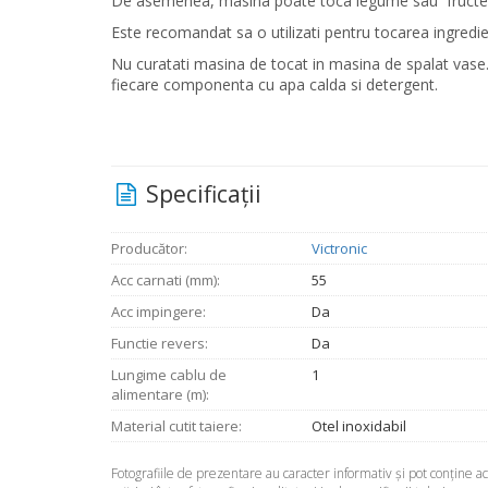
De asemenea, masina poate toca legume sau fructe 
Este recomandat sa o utilizati pentru tocarea ingredie
Nu curatati masina de tocat in masina de spalat vase. 
fiecare componenta cu apa calda si detergent.
Specificaţii
Producător:
Victronic
Acc carnati (mm):
55
Acc impingere:
Da
Functie revers:
Da
Lungime cablu de
1
alimentare (m):
Material cutit taiere:
Otel inoxidabil
Fotografiile de prezentare au caracter informativ şi pot conţine 