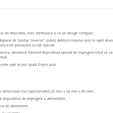
sor de depozitat, este silentioasa si cu un design compact.
dispune de functia "reverse", puteti debloca masina usor si rapid atun
ina este prevazuta cu tub special.
acere, deoarece folosind dispozitivul special de impingere totul se va
ental.
oriile sale se pot spala foarte usor.
ati de dimensiuni mici (aproximativ):20 mm x 20 mm x 60 mm.
ai dispozitivul de impingere a alimentelor.
ursa de alimentare.