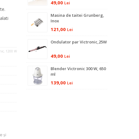
49,00
Lei
rte.
Masina de taitei Grunberg,
alati
Inox
121,00
Lei
Ondulator par Victronic,25W
onic, 1200 W
49,00
Lei
Blender Victronic 300 W, 650
ml
139,00
Lei
e şi