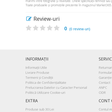
mărimi între fotografie şi realitate. Unele specificaţii tehnice sau
Toate produsele şi promoţiile prezente în magazinul Market365.ro 
Review-uri
0
(
0
review-uri)
INFORMAŢII
SERVIC
Informaţii Utile
Returna
Livrare Produse
Formular
Termeni şi Condiţii
Garanţie
Politica de Confidenţialitate
Contact
Prelucrarea Datelor cu Caracter Personal
ANPC
Politică Utilizare Cookie-uri
ODR
EXTRA
CONT 
Produse sub 30 Lei
Contul 