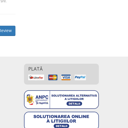
rare.
Review
PLATĂ