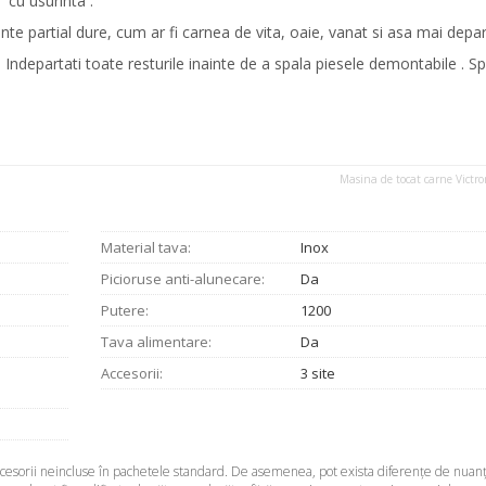
cu usurinta .
nte partial dure, cum ar fi carnea de vita, oaie, vanat si asa mai depa
Indepartati toate resturile inainte de a spala piesele demontabile . Sp
Masina de tocat carne Victr
Material tava:
Inox
Picioruse anti-alunecare:
Da
Putere:
1200
Tava alimentare:
Da
Accesorii:
3 site
accesorii neincluse în pachetele standard. De asemenea, pot exista diferenţe de nuanţ