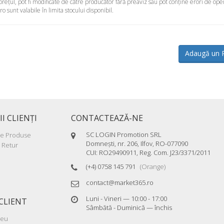
 preţul, pot fi modificate de către producător fără preaviz sau pot conţine erori de ope
sunt valabile în limita stocului disponibil.
Adaugă un 
II CLIENŢI
CONTACTEAZĂ-NE
SC LOGIN Promotion SRL
re Produse
Domneşti, nr. 206, Ilfov, RO-077090
 Retur
CUI: RO29490911, Reg. Com. J23/3371/2011
(+4) 0758 145 791
(Orange)
contact@market365.ro
Luni - Vineri — 10:00 - 17:00
CLIENT
Sâmbătă - Duminică — închis
meu