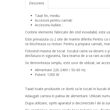
Descriere
Taiat fin, mediu
Accesorii pentru carnati
Accesoriu kubbe ;
Contine elemente fabricate din otel inoxidabil, este u
Este prevazuta cu 2 site de marimi diferite.Pentru ca 
se blocheaza cu resturi. Pentru a prepara carnati, mas
Folosind masina de tocat tocatul carnii va deveni o pl
desfasura in siguranta, fara teama de a va rani accid
Se demonteaza simplu, este usor de utilizat, iar acces
Alimentare 220-240V / 50-60 Hz.
Putere: 1200 W
Taiati toate produsele ce doriti sa le tocati in buc
Adaugati carnea in palnia de alimentare. Utilizati num
Dupa utilizare, opriti aparatul si deconectati-l de la s