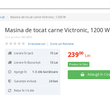
ocat
Masina de tocat carne Victronic, 1200 W
Masina de tocat carne Victronic, 1200 W
Cod produs:
MG5002
0 review-uri
|
Scrie un Review
239
00
Livrare în țară
15 Lei
Lei
Livrare în București
13 Lei
Produs în Stoc
Ajunge în
1-3 zile lucrătoare
Adaugă în Co
Garanţie inclusă
24 luni
Retur în 14 zile