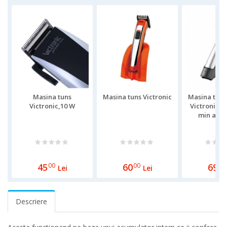
Masina tuns
Masina tuns Victronic
Masina tuns
Victronic,10 W
Victronic,4
min aut
45
00
60
00
69
00
Lei
Lei
Descriere