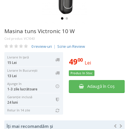
Masina tuns Victronic 10 W
Cod produs:
VC1043
0 review-uri
|
Scrie un Review
Livrare în țară
49
00
Lei
15 Lei
Livrare în București
Produs în Stoc
13 Lei
Ajunge în
Adaugă în Coş
1-3 zile lucrătoare
Garanţie inclusă
24 luni
Retur în 14 zile
Îți mai recomandăm și