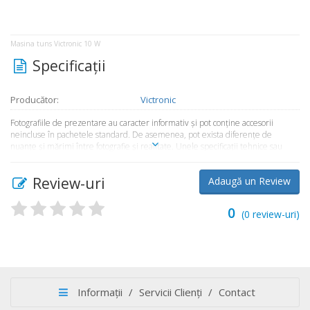
Masina tuns Victronic 10 W
Specificaţii
Producător:
Victronic
Fotografiile de prezentare au caracter informativ şi pot conţine accesorii
neincluse în pachetele standard. De asemenea, pot exista diferenţe de
nuanţe şi mărimi între fotografie şi realitate. Unele specificaţii tehnice sau
preţul, pot fi modificate de către producător fără preaviz sau pot conţine erori
de operare. Toate produsele şi promoţiile prezente în magazinul
Review-uri
Adaugă un Review
Market365.ro sunt valabile în limita stocului disponibil.
0
(
0
review-uri)
Informații
/
Servicii Clienți
/
Contact