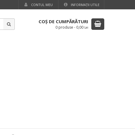
CONTUL MEU
INFORMAŢII UTILE
COŞ DE CUMPĂRĂTURI
0 produse
-
0,00
Lei