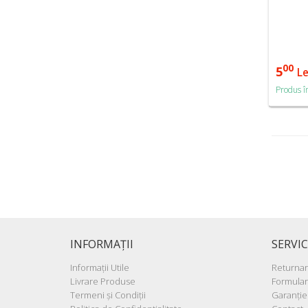
00
5
Le
Produs î
INFORMAŢII
SERVIC
Informaţii Utile
Returna
Livrare Produse
Formular
Termeni şi Condiţii
Garanţie