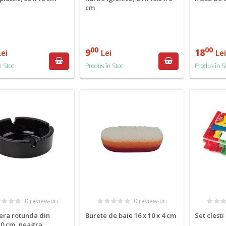
cm
00
00
9
18
Lei
Lei
Le
n Stoc
Produs în Stoc
Produs în S
0 review-uri
0 review-uri
era rotunda din
Burete de baie 16 x 10 x 4 cm
Set clesti
 10 cm, neagra