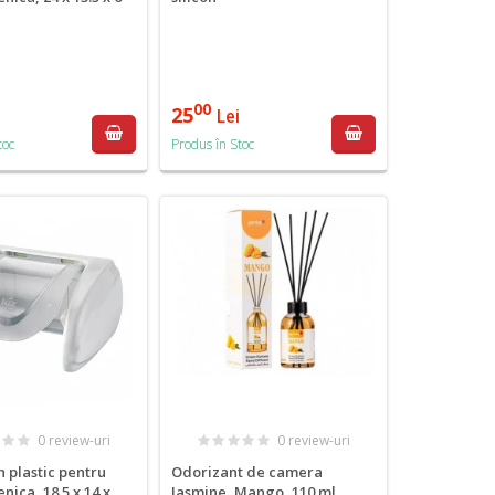
00
25
i
Lei
toc
Produs în Stoc
0 review-uri
0 review-uri
n plastic pentru
Odorizant de camera
enica, 18.5 x 14 x
Jasmine, Mango, 110 ml