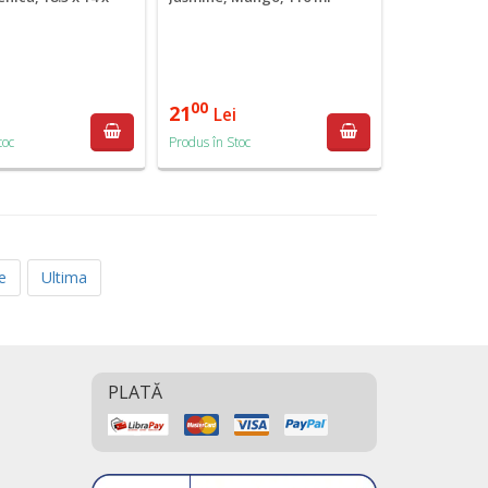
00
21
i
Lei
toc
Produs în Stoc
e
Ultima
PLATĂ