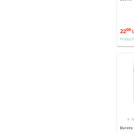
00
22
Produs î
Burete 