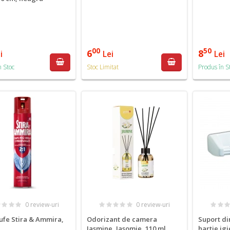
00
50
6
8
i
Lei
Lei
n Stoc
Stoc Limitat
Produs în S
0 review-uri
0 review-uri
ufe Stira & Ammira,
Odorizant de camera
Suport di
Jasmine, Iasomie, 110 ml
hartie igi