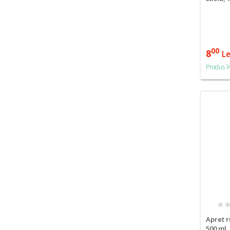
00
8
Le
Produs î
Apret r
500 ml