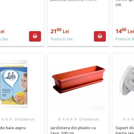
cm
00
00
21
14
Lei
Lei
Le
n Stoc
Produs în Stoc
Produs în S
0 review-uri
0 review-uri
de baie aspru
Jardiniera din plastic cu
Suport di
tava, 100 cm
hartie igi