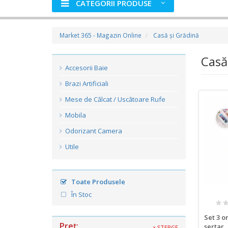
CATEGORII PRODUSE
Market 365 - Magazin Online
Casă şi Grădină
Casă
Accesorii Baie
Brazi Artificiali
Mese de Călcat / Uscătoare Rufe
Mobila
Odorizant Camera
Utile
Toate Produsele
În Stoc
Set 3 o
Preţ:
sertar, 
× ŞTERGE