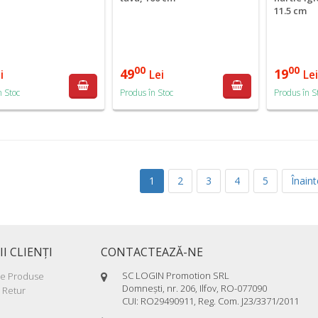
11.5 cm
00
00
49
19
i
Lei
Le
n Stoc
Produs în Stoc
Produs în S
1
2
3
4
5
Înaint
II CLIENŢI
CONTACTEAZĂ-NE
SC LOGIN Promotion SRL
re Produse
Domneşti, nr. 206, Ilfov, RO-077090
 Retur
CUI: RO29490911, Reg. Com. J23/3371/2011