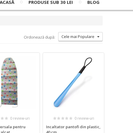
ACASĂ
PRODUSE SUB 30 LEI
BLOG
Cele mai Populare
Ordonează după:
0 review-uri
0 review-uri
ersala pentru
Incaltator pantofi din plastic,
alcat
40 cm