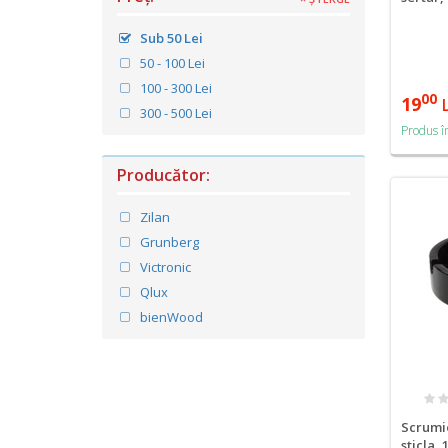
Sub 50 Lei
50 - 100 Lei
100 - 300 Lei
00
19
300 - 500 Lei
Produs î
Producător:
Zilan
Grunberg
Victronic
Qlux
bienWood
Scrumi
sticla,