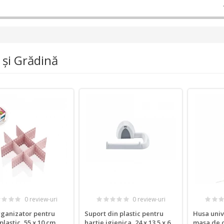
 şi Grădină
0 review-uri
0 review-uri
rganizator pentru
Suport din plastic pentru
Husa univ
plastic, 55 x 10 cm
hartie igienica, 24 x 13.5 x 6
masa de c