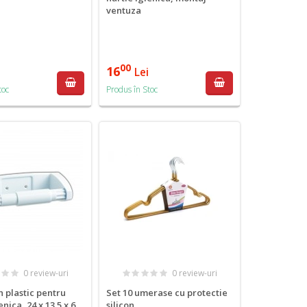
ventuza
00
16
Lei
toc
Produs în Stoc
0 review-uri
0 review-uri
n plastic pentru
Set 10 umerase cu protectie
enica, 24 x 13.5 x 6
silicon