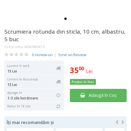
Scrumiera rotunda din sticla, 10 cm, albastru,
5 buc
Cod produs:
4656746567-5
0 review-uri
|
Scrie un Review
Livrare în țară
35
00
Lei
15 Lei
Livrare în București
Produs în Stoc
13 Lei
Ajunge în
Adaugă în Coş
1-3 zile lucrătoare
Retur în 14 zile
Îți mai recomandăm și