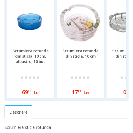
Scrumiera rotunda
Scrumiera rotunda
Scrumiera
din sticla, 10 cm,
din sticla, 10 cm
din sticla
albastru, 10 buc
69
00
17
00
0
00
Lei
Lei
Descriere
Scrumiera sticla rotunda