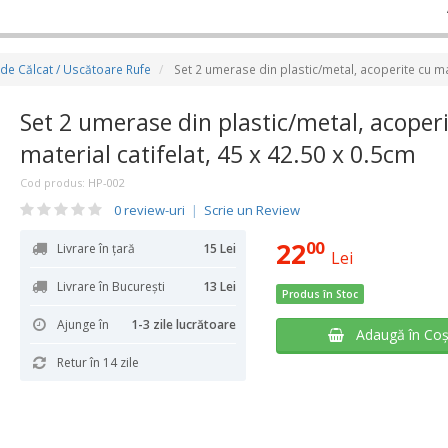
de Călcat / Uscătoare Rufe
Set 2 umerase din plastic/metal, acoperite cu mat
Set 2 umerase din plastic/metal, acoperi
material catifelat, 45 x 42.50 x 0.5cm
Cod produs:
HP-002
0 review-uri
|
Scrie un Review
22
00
Livrare în țară
15 Lei
Lei
Livrare în București
13 Lei
Produs în Stoc
Ajunge în
1-3 zile lucrătoare
Adaugă în Co
Retur în 14 zile