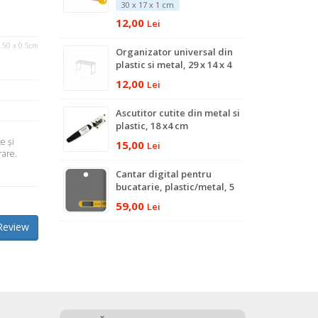
30 x 17 x 1 cm
12,00
Lei
2.50 x 0.5cm
Organizator universal din
plastic si metal, 29 x 14 x 4
cm
12,00
Lei
Ascutitor cutite din metal si
plastic, 18 x4 cm
e şi
15,00
Lei
rare.
Cantar digital pentru
bucatarie, plastic/metal, 5
kg
59,00
Lei
Review