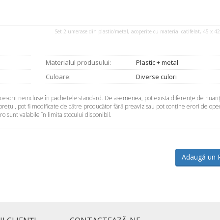
Set 2 umerase din plastic/metal, acoperite cu material catifelat, 45 x 4
Materialul produsului:
Plastic + metal
Culoare:
Diverse culori
accesorii neincluse în pachetele standard. De asemenea, pot exista diferenţe de nuanţ
 preţul, pot fi modificate de către producător fără preaviz sau pot conţine erori de ope
sunt valabile în limita stocului disponibil.
Adaugă un 