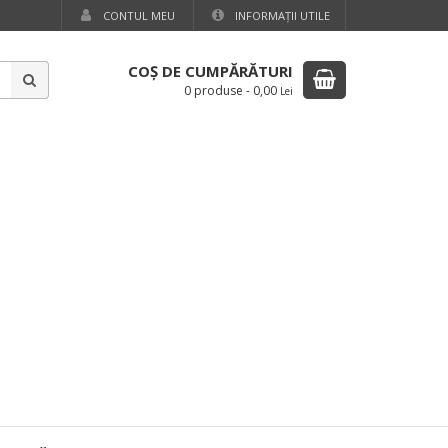
CONTUL MEU
INFORMAŢII UTILE
COŞ DE CUMPĂRĂTURI
0 produse
-
0,00
Lei