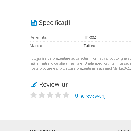
Specificaţii
Referinta:
HP-002
Marca:
Tuffex
Fotografiile de prezentare au caracter informativ şi pot conţine 
mărimi între fotografie şi realitate. Unele specificaţii tehnice sau
Toate produsele şi promoţiile prezente în magazinul Market365.ro 
Review-uri
0
(
0
review-uri)