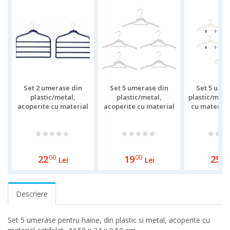
Set 2 umerase din
Set 5 umerase din
Set 5 ume
plastic/metal,
plastic/metal,
plastic/meta
acoperite cu material
acoperite cu material
cu material 
catifelat, 45 x 42.50 x
catifelat, 41.50 x 20 x
42.50 x 22.5
0.5cm
0.6 cm
22
00
19
00
25
00
Lei
Lei
Descriere
Set 5 umerase pentru haine, din plastic si metal, acoperite cu