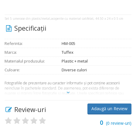
Set 5 umerase din plastic/metal,acoperite cu material catifelat, 44.50 x 24 x 0.5 cm
Specificaţii
Referinta:
HM-005
Marca:
Tuffex
Materialul produsului:
Plastic + metal
Culoare:
Diverse culori
Fotografiile de prezentare au caracter informativ şi pot conţine accesorii
neincluse în pachetele standard. De asemenea, pot exista diferenţe de
nuanţe şi mărimi între fotografie şi realitate. Unele specificaţii tehnice sau
preţul, pot fi modificate de către producător fără preaviz sau pot conţine erori
de operare. Toate produsele şi promoţiile prezente în magazinul
Review-uri
Adaugă un Review
Market365.ro sunt valabile în limita stocului disponibil.
0
(
0
review-uri)