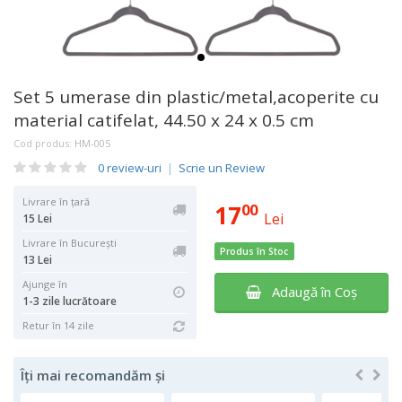
Set 5 umerase din plastic/metal,acoperite cu
material catifelat, 44.50 x 24 x 0.5 cm
Cod produs:
HM-005
0 review-uri
|
Scrie un Review
Livrare în țară
17
00
Lei
15 Lei
Livrare în București
Produs în Stoc
13 Lei
Ajunge în
Adaugă în Coş
1-3 zile lucrătoare
Retur în 14 zile
Îți mai recomandăm și