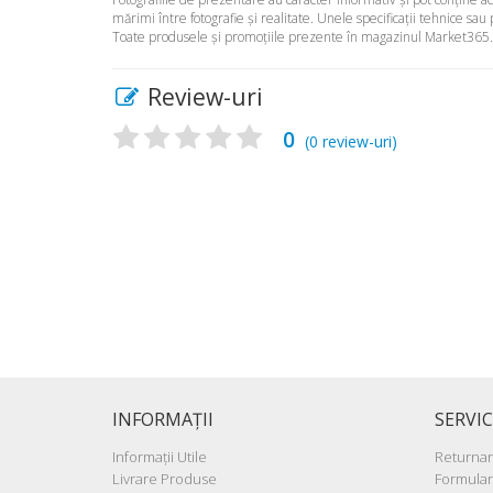
mărimi între fotografie şi realitate. Unele specificaţii tehnice sau
Toate produsele şi promoţiile prezente în magazinul Market365.ro 
Review-uri
0
(
0
review-uri)
INFORMAŢII
SERVIC
Informaţii Utile
Returna
Livrare Produse
Formular