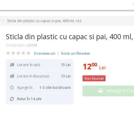
r
Sticla din plastic cu capac si pai, 400 ml, roz
Sticla din plastic cu capac si pai, 400 ml,
Cod produs:
L00548
0 review-uri
|
Scrie un Review
12
00
Livrare în țară
15 Lei
Lei
Livrare în București
13 Lei
Stoc Epuizat
Ajunge în
1-3 zile lucrătoare
Adaugă în Co
Retur în 14 zile