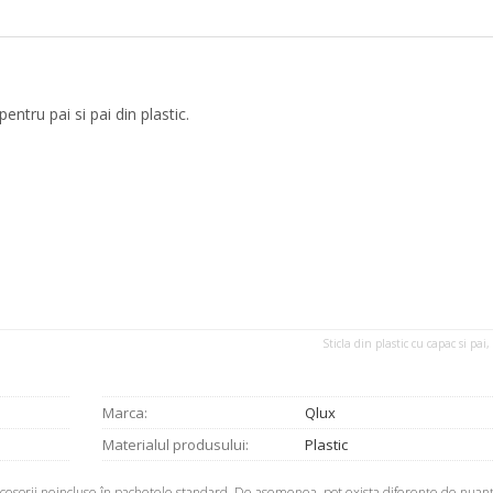
ntru pai si pai din plastic.
Sticla din plastic cu capac si pai
Marca:
Qlux
Materialul produsului:
Plastic
accesorii neincluse în pachetele standard. De asemenea, pot exista diferenţe de nuanţ