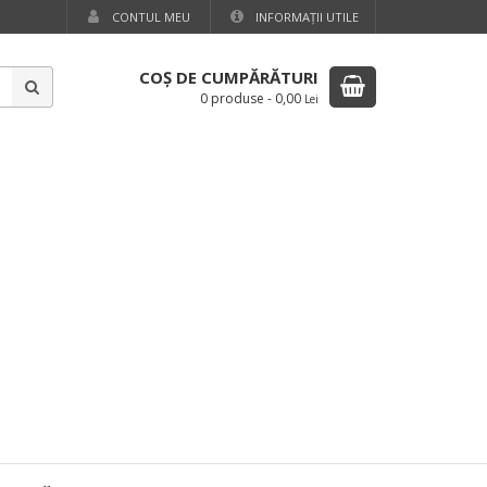
CONTUL MEU
INFORMAŢII UTILE
COŞ DE CUMPĂRĂTURI
0 produse
-
0,00
Lei