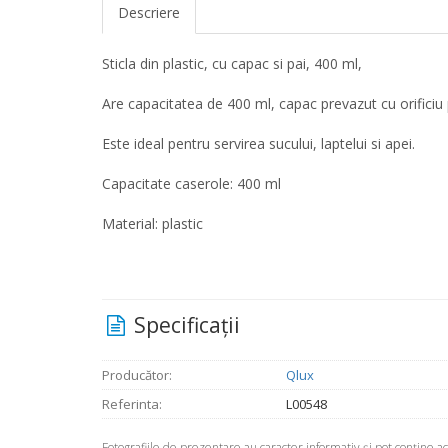
Descriere
Sticla din plastic, cu capac si pai, 400 ml,
Are capacitatea de 400 ml, capac prevazut cu orificiu pe
Este ideal pentru servirea sucului, laptelui si apei.
Capacitate caserole: 400 ml
Material: plastic
Specificaţii
Producător:
Qlux
Referinta:
L00548
Fotografiile de prezentare au caracter informativ şi pot conţine 