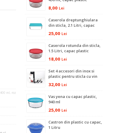
8,00
Lei
Caserola dreptunghiulara
din sticla, 2.1 Litri, capac
plastic
25,00
Lei
Caserola rotunda din sticla,
1.5 Litri, capac plastic
18,00
Lei
Set 4 accesori din inox si
plastic pentru sticla cu vin
32,00
Lei
, 400 ml, roz
Vas yena cu capac plastic,
940 ml
25,00
Lei
Castron din plastic cu capac,
1 Litru
e şi