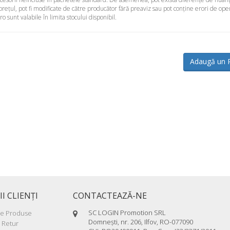
 preţul, pot fi modificate de către producător fără preaviz sau pot conţine erori de ope
sunt valabile în limita stocului disponibil.
Adaugă un 
II CLIENŢI
CONTACTEAZĂ-NE
SC LOGIN Promotion SRL
re Produse
Domneşti, nr. 206, Ilfov, RO-077090
 Retur