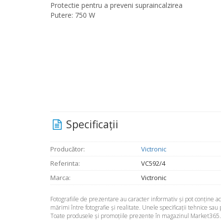
Protectie pentru a preveni supraincalzirea
Putere: 750 W
Specificaţii
Producător:
Victronic
Referinta:
VC592/4
Marca:
Victronic
Fotografiile de prezentare au caracter informativ şi pot conţine 
mărimi între fotografie şi realitate. Unele specificaţii tehnice sau
Toate produsele şi promoţiile prezente în magazinul Market365.ro 