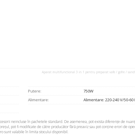
Aparat multifunctional 3 in 1 pentru preparat vafe / gofre / sa
Putere:
750W
Alimentare:
Alimentare: 220-240 V/50-60 
accesorii neincluse în pachetele standard. De asemenea, pot exista diferenţe de nuanţ
 preţul, pot fi modificate de către producător fără preaviz sau pot conţine erori de ope
sunt valabile în limita stocului disponibil.