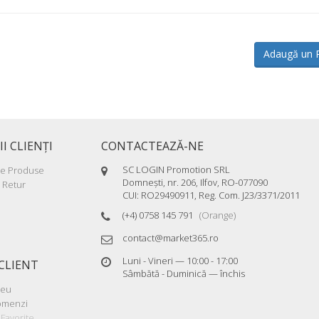
Adaugă un 
II CLIENŢI
CONTACTEAZĂ-NE
SC LOGIN Promotion SRL
re Produse
Domneşti, nr. 206, Ilfov, RO-077090
 Retur
CUI: RO29490911, Reg. Com. J23/3371/2011
(+4) 0758 145 791
(Orange)
contact@market365.ro
Luni - Vineri — 10:00 - 17:00
CLIENT
Sâmbătă - Duminică — închis
meu
Comenzi
Favorite