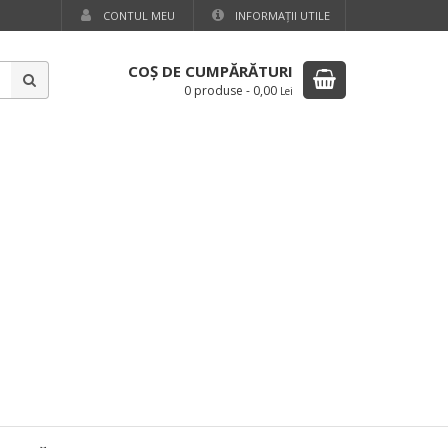
CONTUL MEU
INFORMAŢII UTILE
COŞ DE CUMPĂRĂTURI
0 produse
-
0,00
Lei