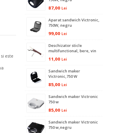
87,00
Lei
Aparat sandwich Victronic,
750W, negru
99,00
Lei
Deschizator sticle
multifunctional, bere, vin
 si este
11,00
Lei
va
Sandwich maker
Victronic,750 W
85,00
Lei
Sandwich maker Victronic
750 w
85,00
Lei
Sandwich maker Victronic
750 w,negru