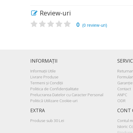
Review-uri
0
(
0
review-uri)
INFORMAŢII
SERVIC
Informaţii Utile
Returna
Livrare Produse
Formular
Termeni şi Condiţii
Garanţie
Politica de Confidenţialitate
Contact
Prelucrarea Datelor cu Caracter Personal
ANPC
Politică Utilizare Cookie-uri
ODR
EXTRA
CONT 
Produse sub 30 Lei
Contul 
Istoric 
Produse 