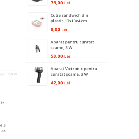
79,00
Lei
Cutie sandwich din
plastic,17x13x4 cm
8,00
Lei
Aparat pentru curatat
scame, 3 W
59,00
Lei
Aparat Victronic pentru
curatat scame, 3 W
ndwich 750 W
42,00
Lei
Hz.
e şi
rare.