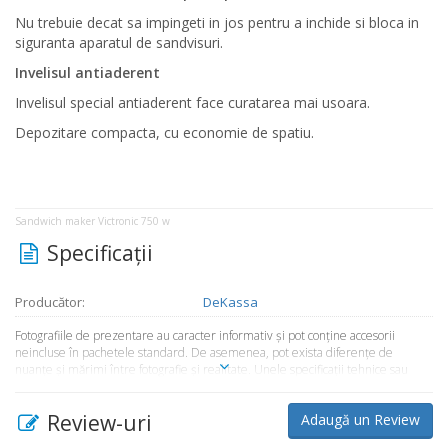
Nu trebuie decat sa impingeti in jos pentru a inchide si bloca in
siguranta aparatul de sandvisuri.
Invelisul antiaderent
Invelisul special antiaderent face curatarea mai usoara.
Depozitare compacta, cu economie de spatiu.
Sandwich maker Victronic 750 w
Specificaţii
Producător:
DeKassa
Fotografiile de prezentare au caracter informativ şi pot conţine accesorii
neincluse în pachetele standard. De asemenea, pot exista diferenţe de
nuanţe şi mărimi între fotografie şi realitate. Unele specificaţii tehnice sau
preţul, pot fi modificate de către producător fără preaviz sau pot conţine erori
de operare. Toate produsele şi promoţiile prezente în magazinul
Review-uri
Adaugă un Review
Market365.ro sunt valabile în limita stocului disponibil.