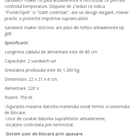
Sandwich maker cu plita antiaderenta si termostat ce permite
controlul temperaturii. Dispune de 2 leduri ce indica
"Pornit/Oprit" si "Gatit controlat", are un design elegant, maner
practic si protectie impotriva supraincalzirii.
Sandwich maker Victronic are placi din teflon antiaderente tip
grill .
Specificatii:
Lungimea cablului de alimentare este de 80 cm.
Capacitate: 2 sandwich-uri.
Greutatea produsului este de 1.200 kg.
Dimensiuni: 22 x 21 x 8 cm.
Alimentare: 220 V.
Putere: 750 W.
-Siguranta maxima datorita manerului izolat termic si sistemului
de blocare;
-Usor de curatat datorita suprafetelor antiaderente;
-Incalzire controlata prin termostat.
Sistem usor de blocare prin apasare