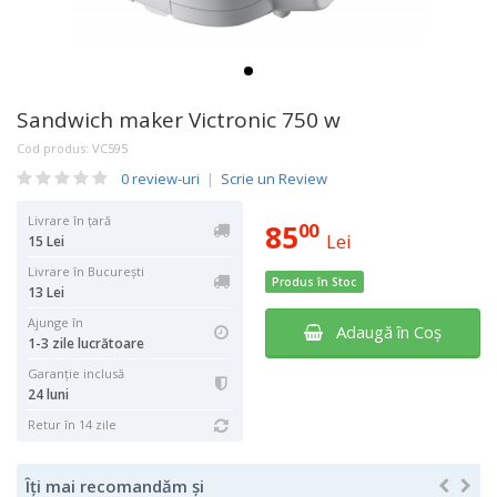
Sandwich maker Victronic 750 w
Cod produs:
VC595
0 review-uri
|
Scrie un Review
Livrare în țară
85
00
Lei
15 Lei
Livrare în București
Produs în Stoc
13 Lei
Ajunge în
Adaugă în Coş
1-3 zile lucrătoare
Garanţie inclusă
24 luni
Retur în 14 zile
Îți mai recomandăm și