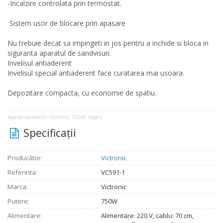
-Incalzire controlata prin termostat.
Sistem usor de blocare prin apasare
Nu trebuie decat sa impingeti in jos pentru a inchide si bloca in
siguranta aparatul de sandvisuri.
Invelisul antiaderent
Invelisul special antiaderent face curatarea mai usoara.
Depozitare compacta, cu economie de spatiu.
Aparat sandwich Victronic, 750W, negru
Specificaţii
Producător:
Victronic
Referinta:
VC591-1
Marca:
Victronic
Putere:
750W
Alimentare:
Alimentare: 220 V, cablu: 70 cm,