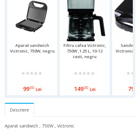
Aparat sandwich
Filtru cafea Victronic,
Sandwich
Victronic, 750W, negru
750W ,1.25 L, 10-12
Victronic 7
cesti, negru
99
00
149
00
79
00
Lei
Lei
Descriere
Aparat sandwich , 750W , Victronic