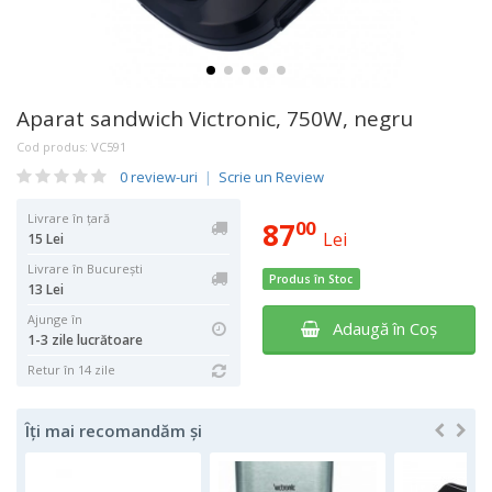
Aparat sandwich Victronic, 750W, negru
Cod produs:
VC591
0 review-uri
|
Scrie un Review
Livrare în țară
87
00
Lei
15 Lei
Livrare în București
Produs în Stoc
13 Lei
Ajunge în
Adaugă în Coş
1-3 zile lucrătoare
Retur în 14 zile
Îți mai recomandăm și