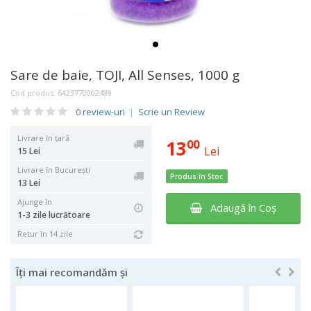
Sare de baie, TOJI, All Senses, 1000 g
Cod produs:
6423770002489
0 review-uri
|
Scrie un Review
Livrare în țară
13
00
Lei
15 Lei
Livrare în București
Produs în Stoc
13 Lei
Ajunge în
Adaugă în Coş
1-3 zile lucrătoare
Retur în 14 zile
Îți mai recomandăm și