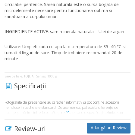
circulatiei periferice. Sarea naturala este o sursa bogata de
microelemente necesare pentru functionarea optima si
sanatoasa a corpului uman.
INGREDIENTE ACTIVE: sare minerala naturala – Ulei de argan
Utilizare: Umpleti cada cu apa la o temperatura de 35 -40 °C si
turnati 4 linguri de sare. Timp de imbaiere recomandat 20 de
minute.
Sare de baie, TOJI, All Senses, 1000 g
Specificaţii
Fotografiile de prezentare au caracter informativ şi pot conţine accesorii
neincluse în pachetele standard. De asemenea, pot exista diferenţe de
nuanţe şi mărimi între fotografie şi realitate. Unele specificaţii tehnice sau
preţul, pot fi modificate de către producător fără preaviz sau pot conţine erori
de operare. Toate produsele şi promoţiile prezente în magazinul
Review-uri
Adaugă un Review
Market365.ro sunt valabile în limita stocului disponibil.