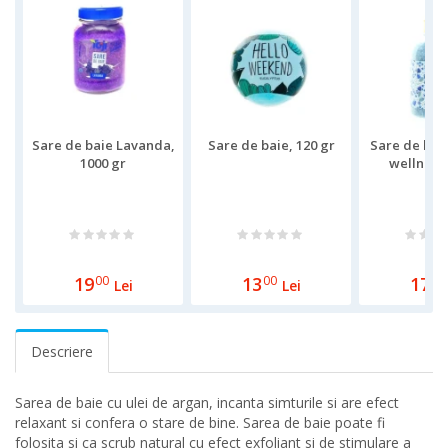
Sare de baie Lavanda,
Sare de baie, 120 gr
Sare de bai
1000 gr
wellness,
19
00
13
00
17
00
Lei
Lei
Descriere
Sarea de baie cu ulei de argan, incanta simturile si are efect
relaxant si confera o stare de bine. Sarea de baie poate fi
folosita si ca scrub natural cu efect exfoliant si de stimulare a