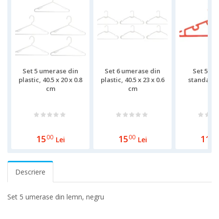
Set 5 umerase din
Set 6 umerase din
Set 5 u
plastic, 40.5 x 20 x 0.8
plastic, 40.5 x 23 x 0.6
standard,
cm
cm
15
00
15
00
11
00
Lei
Lei
Descriere
Set 5 umerase din lemn, negru