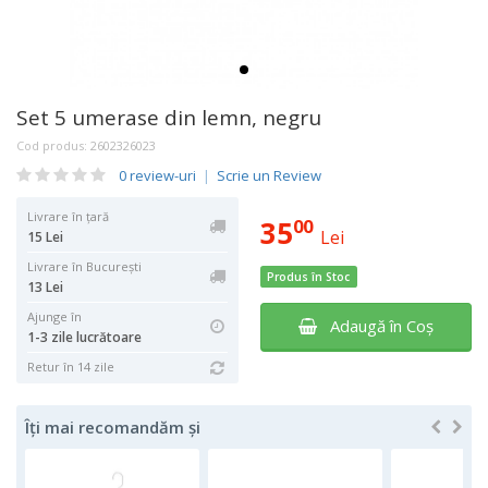
Set 5 umerase din lemn, negru
Cod produs:
2602326023
0 review-uri
|
Scrie un Review
Livrare în țară
35
00
Lei
15 Lei
Livrare în București
Produs în Stoc
13 Lei
Ajunge în
Adaugă în Coş
1-3 zile lucrătoare
Retur în 14 zile
Îți mai recomandăm și